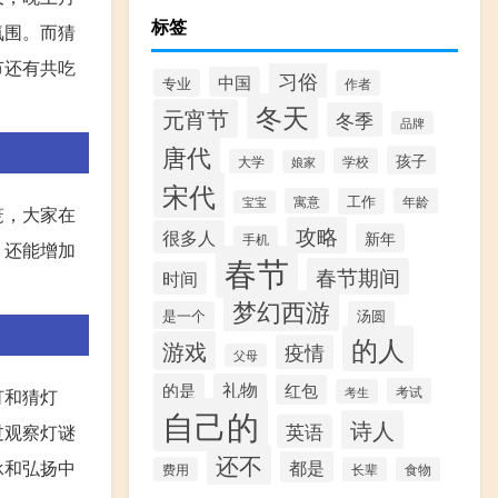
标签
氛围。而猜
节还有共吃
习俗
中国
专业
作者
冬天
元宵节
冬季
品牌
唐代
孩子
学校
大学
娘家
宋代
寓意
工作
年龄
宝宝
笼，大家在
攻略
很多人
新年
手机
，还能增加
春节
春节期间
时间
梦幻西游
是一个
汤圆
的人
游戏
疫情
父母
的是
礼物
红包
考试
考生
灯和猜灯
自己的
诗人
英语
过观察灯谜
还不
都是
承和弘扬中
费用
长辈
食物