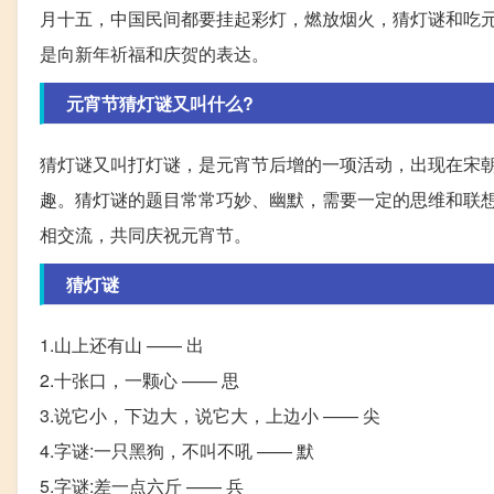
月十五，中国民间都要挂起彩灯，燃放烟火，猜灯谜和吃
是向新年祈福和庆贺的表达。
元宵节猜灯谜又叫什么?
猜灯谜又叫打灯谜，是元宵节后增的一项活动，出现在宋
趣。猜灯谜的题目常常巧妙、幽默，需要一定的思维和联
相交流，共同庆祝元宵节。
猜灯谜
1.山上还有山 —— 出
2.十张口，一颗心 —— 思
3.说它小，下边大，说它大，上边小 —— 尖
4.字谜:一只黑狗，不叫不吼 —— 默
5.字谜:差一点六斤 —— 兵