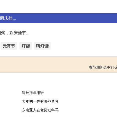
庆佳...
团聚，欢庆佳节。
元宵节
灯谜
猜灯谜
春节期间会有什
科技拜年用语
大年初一你有哪些禁忌
东南亚人在老挝过年吗