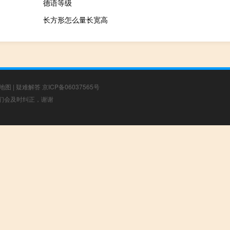
德语等级
长方形怎么量长宽高
地图
|
疑难解答
京ICP备06037565号
，我们会及时纠正，谢谢