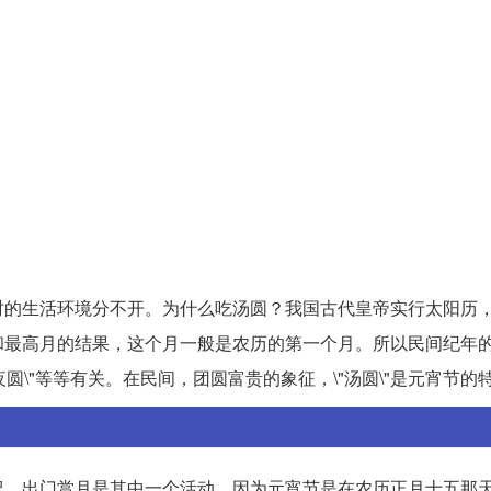
时的生活环境分不开。为什么吃汤圆？我国古代皇帝实行太阳历
和最高月的结果，这个月一般是农历的第一个月。所以民间纪年
"年夜圆\"等等有关。在民间，团圆富贵的象征，\"汤圆\"是元宵节
祝。出门赏月是其中一个活动，因为元宵节是在农历正月十五那