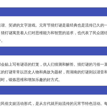
诙谐、笑谑的文字游戏。元宵节猜灯谜是最经典也是流传已久的
。猜灯谜寓意着人们对思维能力和智慧的追求，也代表了民众团
分。
都会贴上写有谜语的灯笼，供人们猜测和解答。猜灯谜的习俗一
京的灯谜常常以历史人物和典故为题材，而湖南的灯谜则以谐音
同时，锻炼思维和增加乐趣的好方式。
统民俗文娱活动形式，是从古代就开始流传的元宵节特色活动。