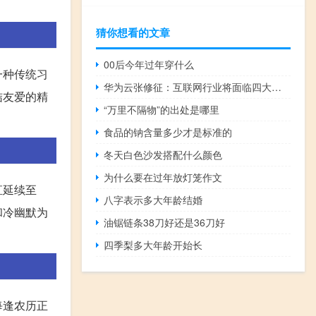
猜你想看的文章
00后今年过年穿什么
一种传统习
华为云张修征：互联网行业将面临四大企业增长极限突破点
结友爱的精
“万里不隔物”的出处是哪里
食品的钠含量多少才是标准的
冬天白色沙发搭配什么颜色
为什么要在过年放灯笼作文
直延续至
八字表示多大年龄结婚
和冷幽默为
油锯链条38刀好还是36刀好
四季梨多大年龄开始长
每逢农历正