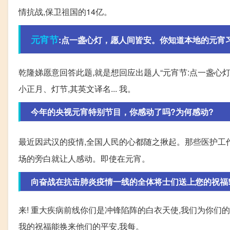
情抗战,保卫祖国的14亿。
元宵节
:点一盏心灯，愿人间皆安。你知道本地的元宵
乾隆娣愿意回答此题,就是想回应出题人“元宵节:点一盏心灯
小正月、灯节,其英文译名... 我。
今年的央视元宵特别节目，你感动了吗?为何感动?
最近因武汉的疫情,全国人民的心都随之揪起。那些医护工
场的旁白就让人感动。即使在元宵。
向奋战在抗击肺炎疫情一线的全体将士们送上您的祝福!
来! 重大疾病前线你们是冲锋陷阵的白衣天使,我们为你们
我的祝福能换来他们的平安,我每。