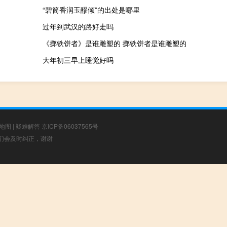
“碧筒香润玉醪倾”的出处是哪里
过年到武汉的路好走吗
《掷铁饼者》是谁雕塑的 掷铁饼者是谁雕塑的
大年初三早上睡觉好吗
地图
|
疑难解答
京ICP备06037565号
，我们会及时纠正，谢谢