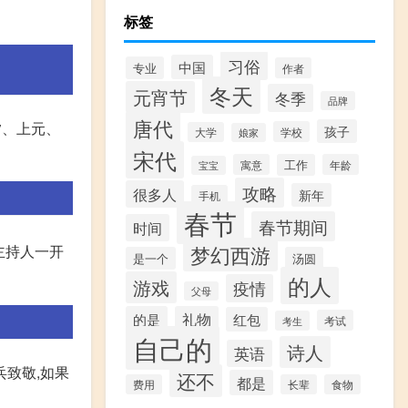
标签
习俗
中国
专业
作者
冬天
元宵节
冬季
品牌
唐代
夕、上元、
孩子
学校
大学
娘家
宋代
寓意
工作
年龄
宝宝
攻略
很多人
新年
手机
春节
春节期间
时间
梦幻西游
主持人一开
是一个
汤圆
的人
游戏
疫情
父母
的是
礼物
红包
考试
考生
自己的
诗人
英语
兵致敬,如果
还不
都是
费用
长辈
食物