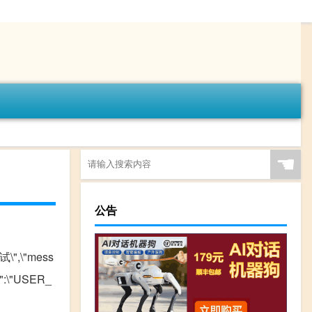
☚
公告
试\",\"mess
":\"USER_