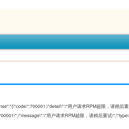
esponse":"{\"code\":700001,\"detail\":\"用户请求RPM超限，请稍后重
e\":\"700001\",\"message\":\"用户请求RPM超限，请稍后重试\",\"type\