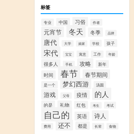
标签
习俗
中国
专业
作者
冬天
元宵节
冬季
品牌
唐代
孩子
学校
大学
娘家
宋代
寓意
工作
年龄
宝宝
攻略
很多人
新年
手机
春节
春节期间
时间
梦幻西游
是一个
汤圆
的人
游戏
疫情
父母
的是
礼物
红包
考试
考生
自己的
诗人
英语
还不
都是
费用
长辈
食物