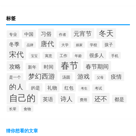
标签
冬天
元宵节
习俗
中国
专业
作者
唐代
冬季
孩子
学校
大学
品牌
娘家
宋代
很多人
寓意
工作
年龄
手机
宝宝
春节
攻略
春节期间
时间
新年
梦幻西游
游戏
疫情
是一个
汤圆
父母
的人
的是
礼物
红包
考试
考生
自己的
还不
诗人
英语
都是
费用
长辈
食物
猜你想看的文章