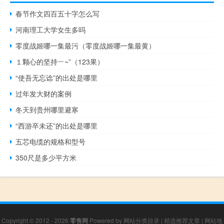
春节作文四百五十字怎么写
河南理工大学女生多吗
零度战姬哪一集最污（零度战姬哪一集最黄）
１颗心的坚持︸~”（123果）
“使吾无忘谂”的出处是哪里
过年发大财的案例
冬天到贵州哪里避寒
“西游卒未还”的出处是哪里
五芯电缆的规格和型号
350尺是多少平方米
Copyright © 2012 - 2026
零售网
Powered by
网站分类目录
|
精选推荐文章
|
网站地