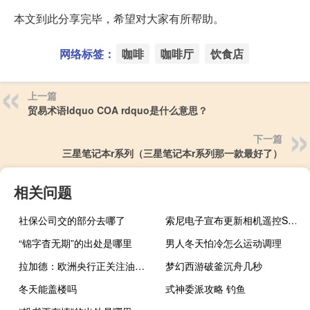
本文到此分享完毕，希望对大家有所帮助。
网络标签：
咖啡
咖啡厅
饮食店
上一篇
贸易术语ldquo COA rdquo是什么意思？
下一篇
三星笔记本r系列（三星笔记本r系列那一款最好了）
相关问题
社保公司交的部分去哪了
索尼电子宣布更新相机遥控SDK增强无人机应用功能
“锦字杳无期”的出处是哪里
男人冬天怕冷怎么运动调理
拉加德：欧洲央行正关注油价所构成的通胀风险
梦幻西游破釜沉舟几秒
冬天能盖楼吗
式神委派攻略 钓鱼