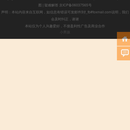
图
|
疑难解答
京ICP备06037565号
声明：本站内容来自互联网，如信息有错误可发邮件到f_fb#foxmail.com说明，我们
会及时纠正，谢谢
本站仅为个人兴趣爱好，不接盈利性广告及商业合作
小男孩