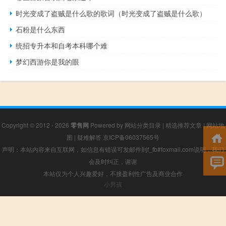
时光变成了盗贼是什么歌的歌词（时光变成了盗贼是什么歌）
石粉是什么东西
统招专升本和自考本科哪个难
梦幻西游你是我的眼
Copyright © 2012 - 2026
零售网
Powered by
网站分类目录
|
精选推荐文章
|
网站地
图
|
疑难解答
京ICP备06037565号
声明：本站内容来自互联网，如信息有错误可发邮件到f_fb#foxmail.com说明，我们
会及时纠正，谢谢
本站仅为个人兴趣爱好，不接盈利性广告及商业合作
小男孩