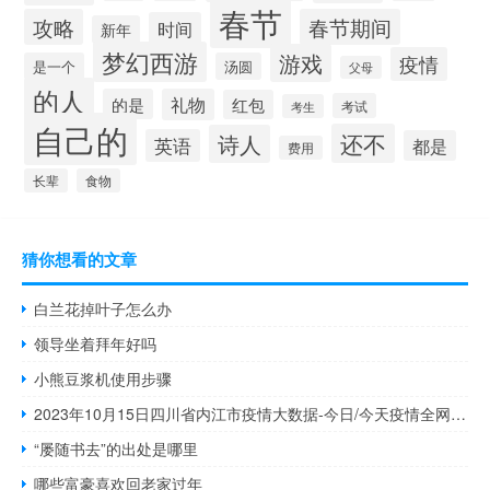
春节
攻略
春节期间
时间
新年
梦幻西游
游戏
疫情
是一个
汤圆
父母
的人
的是
礼物
红包
考试
考生
自己的
还不
诗人
英语
都是
费用
长辈
食物
猜你想看的文章
白兰花掉叶子怎么办
领导坐着拜年好吗
小熊豆浆机使用步骤
2023年10月15日四川省内江市疫情大数据-今日/今天疫情全网搜索最新实时消息动态情况通知播报
“屡随书去”的出处是哪里
哪些富豪喜欢回老家过年