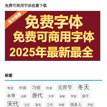
免费可商用字体批量下载
标签
冬天
元宵节
习俗
中国
专业
作者
唐代
冬季
孩子
学校
大学
品牌
娘家
宋代
很多人
寓意
工作
年龄
手机
宝宝