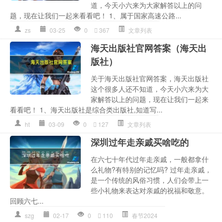
道，今天小六来为大家解答以上的问
题，现在让我们一起来看看吧！ 1、属于国家高速公路...
zs
03-25
0
367
文章列表
海天出版社官网答案（海天出
版社）
关于海天出版社官网答案，海天出版社
这个很多人还不知道，今天小六来为大
家解答以上的问题，现在让我们一起来
看看吧！ 1、海天出版社是综合类出版社,知道写...
ht
03-09
0
127
文章列表
深圳过年走亲戚买啥吃的
在六七十年代过年走亲戚，一般都拿什
么礼物?有特别的记忆吗? 过年走亲戚，
是一个传统的风俗习惯，人们会带上一
些小礼物来表达对亲戚的祝福和敬意。
回顾六七...
szg
02-17
0
110
春节2024