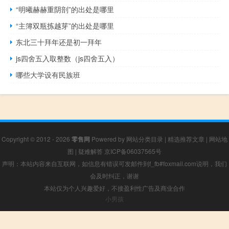
“明曦赫赫重阴剖”的出处是哪里
“主簿双瓶拣越芽”的出处是哪里
东北三十拜年还是初一拜年
js四舍五入取整数（js四舍五入）
哪些大学设有民族班
Copyright © 2012 - 2026
零售网
Powered by
网站分类目录
|
精选推荐文章
|
网站地
图
|
疑难解答
京ICP备06037565号
声明：本站内容来自互联网，如信息有错误可发邮件到f_fb#foxmail.com说明，我们
会及时纠正，谢谢
本站仅为个人兴趣爱好，不接盈利性广告及商业合作
小男孩