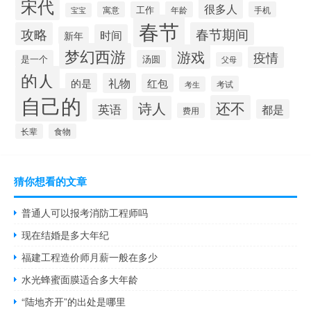
宋代
很多人
寓意
工作
年龄
手机
宝宝
春节
攻略
春节期间
时间
新年
梦幻西游
游戏
疫情
是一个
汤圆
父母
的人
的是
礼物
红包
考试
考生
自己的
还不
诗人
英语
都是
费用
长辈
食物
猜你想看的文章
普通人可以报考消防工程师吗
现在结婚是多大年纪
福建工程造价师月薪一般在多少
水光蜂蜜面膜适合多大年龄
“陆地齐开”的出处是哪里