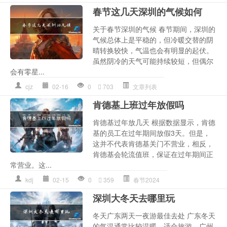
春节这几天深圳的气候如何
关于春节深圳的气候 春节期间，深圳的
气候总体上是平稳的，但冷暖交替的阴
晴转换较快，气温也会有明显的起伏。
虽然阴冷的天气可能持续较短，但偶尔
会有零星...
cjz
02-16
0
703
文章列表
肯德基上班过年放假吗
肯德基过年放几天 根据数据显示，肯德
基的员工在过年期间放假3天。但是，
这并不代表肯德基关门不营业，相反，
肯德基会轮流值班，保证在过年期间正
常营业。这...
kdj
02-15
0
359
春节2024
深圳大冬天去哪里玩
冬天广东两天一夜游最佳去处 广东冬天
的气温通常比较温暖，适合旅游。广州