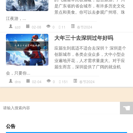
是广东省的省会城市，有许多历史文化
景点和美食。你可以去参观广州塔、珠
江夜游，...
szd
02-08
0
11
春节2024
大年三十去深圳过年好吗
应届生到底适不适合去深圳？ 深圳是个
创新城市，各类企业众多，大中小型企
业遍地开花，人才需求量庞大。对于应
届生而言，深圳提供了广阔的就业机
会，只要你...
dns
02-04
0
151
春节2024
☚
公告