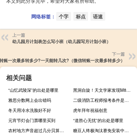
本文到此分享完毕，希望对大家有所帮助。
网络标签：
个字
标点
语速
上一篇
幼儿园月计划表怎么写小班（幼儿园写月计划小班）
下一篇
转账一次最多转多少?一天能转几次?（微信转账一次最多转多少）
相关问题
“山忆武陵深”的出处是哪里
黑洞自旋！天文学家发现M87星系黑洞喷流周期性进动 到底什么情况嘞
雅思分数网上会出错吗
二级消防工程师报考条件是什么
冬天用冷水洗脸好不好
虎年拜年祝福创意
元宵节灯会门票哪里买到
“道胜心无忧”的出处是哪里
农村地方声音超过几分贝算扰民
糖豆人终极淘汰赛免安装中文版 破解版（糖豆人终极淘汰赛免安装中文版 破解版功能简介）