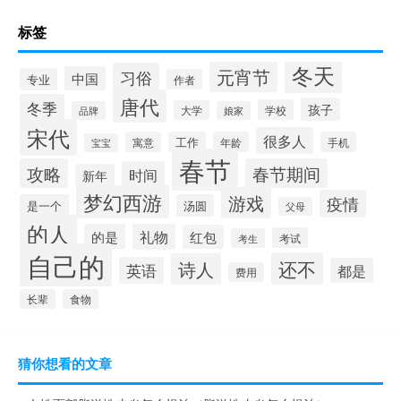
标签
冬天
元宵节
习俗
中国
专业
作者
唐代
冬季
孩子
学校
大学
品牌
娘家
宋代
很多人
寓意
工作
年龄
手机
宝宝
春节
攻略
春节期间
时间
新年
梦幻西游
游戏
疫情
是一个
汤圆
父母
的人
的是
礼物
红包
考试
考生
自己的
还不
诗人
英语
都是
费用
长辈
食物
猜你想看的文章