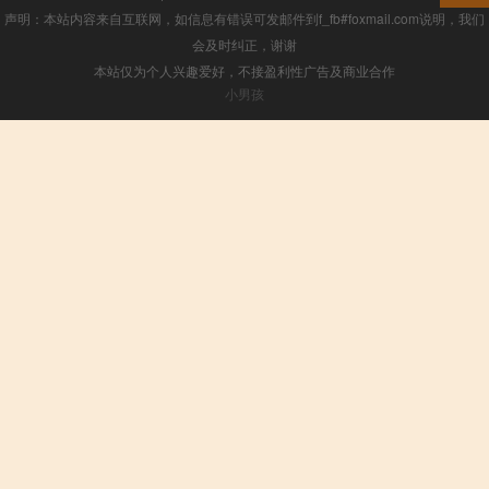
声明：本站内容来自互联网，如信息有错误可发邮件到f_fb#foxmail.com说明，我们
会及时纠正，谢谢
本站仅为个人兴趣爱好，不接盈利性广告及商业合作
小男孩