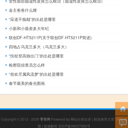
女性面部脂溢性皮炎怎么根治（脂溢性皮炎怎么根治）
金主爸爸什么梗
“应道不痴颠”的出处是哪里
小新和小葵差多大年纪
联创DF-HT5211P(关于联创DF-HT5211P简述)
四地占乌克兰多大（乌克兰多大）
“扶杖登高独出门”的出处是哪里
检察院侦查员怎么样
“前欢尽属风流梦”的出处是哪里
春节最美的春光图画
Copyright © 2012 - 2026
零售网
Powered by
网站分类目录
|
精选推荐文章
|
网站地
图
|
疑难解答
京ICP备06037565号