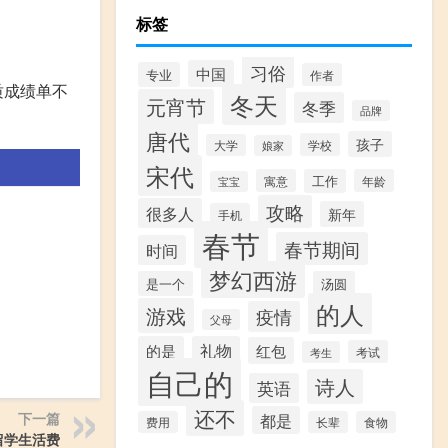
标签
习俗
中国
专业
作者
质成绩单不
冬天
元宵节
冬季
品牌
唐代
孩子
学校
大学
娘家
宋代
寓意
工作
年龄
宝宝
攻略
很多人
新年
手机
春节
春节期间
时间
梦幻西游
是一个
汤圆
的人
游戏
疫情
父母
的是
礼物
红包
考试
考生
自己的
诗人
英语
还不
下一篇
都是
费用
长辈
食物
留学生活费