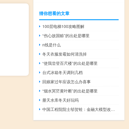
猜你想看的文章
100层电梯100攻略图解
“伤心故国赊”的出处是哪里
n线是什么
冬天衣服发霉如何清洗掉
“使我尝登百尺楼”的出处是哪里
台式冰箱冬天调到几档
回娘家过年应该怎么办喜事
“烟水冥茫黄叶断”的出处是哪里
册天水库冬天好玩吗
中国工程院院士邬贺铨：金融大模型改变了金融科技的范式 仍面临三挑战