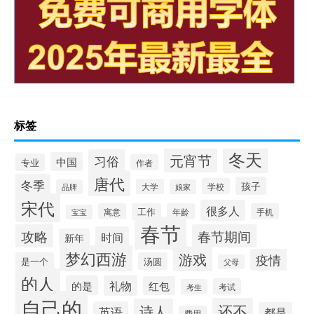
标签
冬天
元宵节
习俗
中国
专业
作者
唐代
冬季
孩子
学校
大学
品牌
娘家
宋代
很多人
寓意
工作
年龄
手机
宝宝
春节
攻略
春节期间
时间
新年
梦幻西游
游戏
疫情
是一个
汤圆
父母
的人
的是
礼物
红包
考试
考生
自己的
还不
诗人
英语
都是
费用