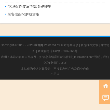
“其法足以传后”的出处是哪里
刺客信条hd解放攻略
Copyright © 2012 - 2026
零售网
Powered by
网站分类目录
|
精选推荐文章
|
网站地
图
|
疑难解答
京ICP备06037565号
声明：本站内容来自互联网，如信息有错误可发邮件到f_fb#foxmail.com说明，我们
会及时纠正，谢谢
本站仅为个人兴趣爱好，不接盈利性广告及商业合作
小男孩