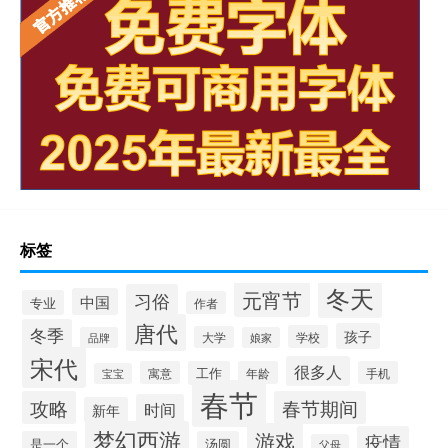
标签
冬天
元宵节
习俗
中国
专业
作者
唐代
冬季
孩子
学校
大学
品牌
娘家
宋代
很多人
寓意
工作
年龄
手机
宝宝
春节
攻略
春节期间
时间
新年
梦幻西游
游戏
疫情
是一个
汤圆
父母