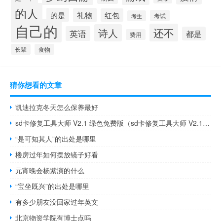
的人
的是
礼物
红包
考试
考生
自己的
还不
诗人
英语
都是
费用
长辈
食物
猜你想看的文章
凯迪拉克冬天怎么保养最好
sd卡修复工具大师 V2.1 绿色免费版（sd卡修复工具大师 V2.1 绿色免费版功能简介）
“是可知其人”的出处是哪里
楼房过年如何摆放镜子好看
元宵晚会杨紫演的什么
“宝坐既兴”的出处是哪里
有多少朋友没回家过年英文
北京物资学院有博士点吗