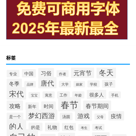
标签
冬天
元宵节
习俗
中国
专业
作者
唐代
冬季
孩子
学校
大学
品牌
娘家
宋代
很多人
寓意
工作
年龄
手机
宝宝
春节
攻略
春节期间
时间
新年
梦幻西游
游戏
疫情
是一个
汤圆
父母
的人
的是
礼物
红包
考试
考生