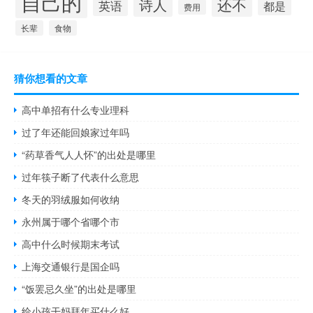
自己的
还不
诗人
英语
都是
费用
长辈
食物
猜你想看的文章
高中单招有什么专业理科
过了年还能回娘家过年吗
“药草香气人人怀”的出处是哪里
过年筷子断了代表什么意思
冬天的羽绒服如何收纳
永州属于哪个省哪个市
高中什么时候期末考试
上海交通银行是国企吗
“饭罢忌久坐”的出处是哪里
给小孩干妈拜年买什么好