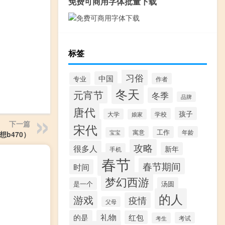
免费可商用字体批量下载
标签
习俗
中国
专业
作者
冬天
元宵节
冬季
品牌
唐代
孩子
学校
大学
娘家
下一篇
宋代
寓意
工作
年龄
宝宝
想b470）
攻略
很多人
新年
手机
春节
春节期间
时间
梦幻西游
是一个
汤圆
的人
游戏
疫情
父母
的是
礼物
红包
考试
考生