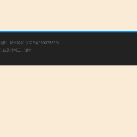
地图
|
疑难解答
京ICP备06037565号
，我们会及时纠正，谢谢