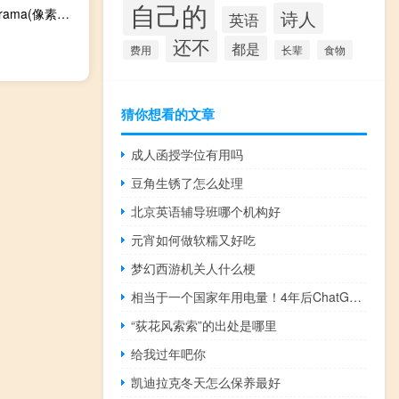
自己的
Pixelorama(像素画绘制工具) V0.8.2.0 绿色免费版（Pixelorama(像素画绘制工具) V0.8.2.0 绿色免费版功能简介）
诗人
英语
还不
都是
费用
长辈
食物
猜你想看的文章
成人函授学位有用吗
豆角生锈了怎么处理
北京英语辅导班哪个机构好
元宵如何做软糯又好吃
梦幻西游机关人什么梗
相当于一个国家年用电量！4年后ChatGPT等AI耗电量将激增
“荻花风索索”的出处是哪里
给我过年吧你
凯迪拉克冬天怎么保养最好