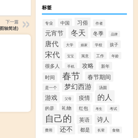
标签
习俗
下一篇
中国
专业
作者
图轴简述)
冬天
元宵节
冬季
品牌
唐代
孩子
学校
大学
娘家
宋代
寓意
工作
年龄
宝宝
攻略
很多人
新年
手机
春节
春节期间
时间
梦幻西游
是一个
汤圆
的人
游戏
疫情
父母
的是
礼物
红包
考试
考生
自己的
诗人
英语
还不
都是
费用
长辈
食物