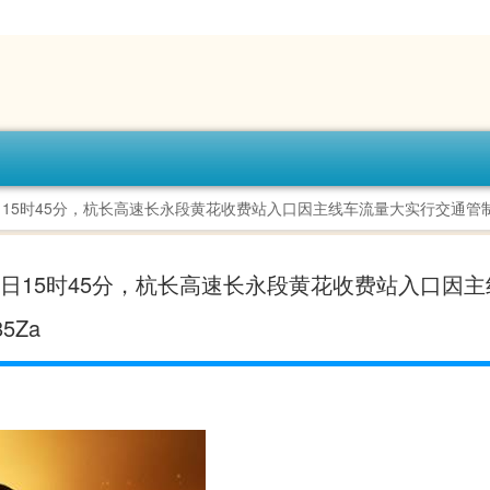
11月15日15时45分，杭长高速长永段黄花收费站入口因主线车流量大实行交通管制，
3年11月15日15时45分，杭长高速长永段黄花收费站入口因
​​​