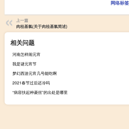
网络标签
上一篇
肉桂基氯(关于肉桂基氯简述)
相关问题
河南怎样闹元宵
我是谜元宵节
梦幻西游元宵几号能吃啊
2021春节过后还冷吗
“病容扶起种菱丝”的出处是哪里