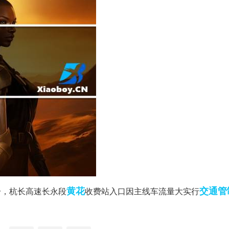
黄花
交通
管
时45分，杭长高速长永段
收费站入口因主线车流量大实行