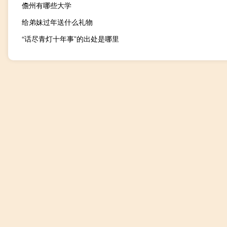
儋州有哪些大学
给弟妹过年送什么礼物
“话尽青灯十年事”的出处是哪里