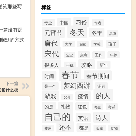
嘲笑那些写
标签
习俗
中国
专业
作者
一篇没有逻
冬天
元宵节
冬季
品牌
种幽默的方式
唐代
孩子
学校
大学
娘家
宋代
寓意
工作
年龄
宝宝
攻略
很多人
新年
手机
春节
春节期间
时间
梦幻西游
下一篇
是一个
汤圆
爸爸什么梗
的人
游戏
疫情
父母
的是
礼物
红包
考试
考生
自己的
诗人
英语
还不
都是
费用
长辈
食物