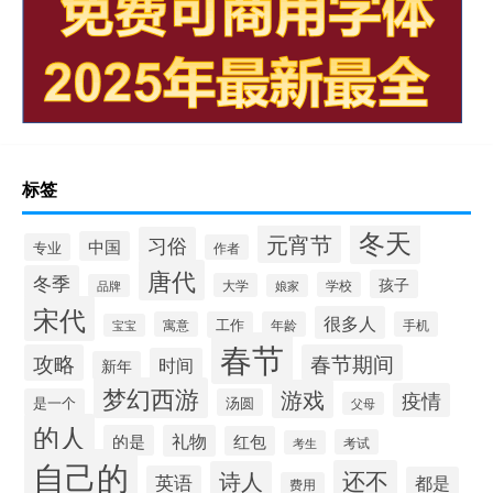
标签
冬天
元宵节
习俗
中国
专业
作者
唐代
冬季
孩子
学校
大学
品牌
娘家
宋代
很多人
寓意
工作
年龄
手机
宝宝
春节
攻略
春节期间
时间
新年
梦幻西游
游戏
疫情
是一个
汤圆
父母
的人
的是
礼物
红包
考试
考生
自己的
还不
诗人
英语
都是
费用