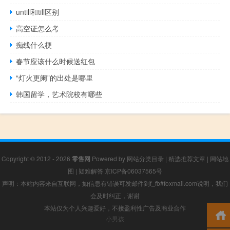
untill和till区别
高空证怎么考
痴线什么梗
春节应该什么时候送红包
“灯火更阑”的出处是哪里
韩国留学，艺术院校有哪些
Copyright © 2012 - 2026
零售网
Powered by
网站分类目录
|
精选推荐文章
|
网站地
图
|
疑难解答
京ICP备06037565号
声明：本站内容来自互联网，如信息有错误可发邮件到f_fb#foxmail.com说明，我们
会及时纠正，谢谢
本站仅为个人兴趣爱好，不接盈利性广告及商业合作
小男孩