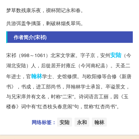
梦草数残康乐夜，禊杯閒记永和春。
共游弭盖争摛藻，剩破林烟炙翠筠。
作者简介(宋祁)
安陆
宋祁（998～1061）北宋文学家。字子京，安州
（今
湖北安陆）人，后徙居开封雍丘（今河南杞县）。天圣二
翰林
年进士，官
学士、史馆修撰。与欧阳修等合修《新唐
书》，书成，进工部尚书，拜翰林学士承旨。卒谥景文，
与兄宋庠并有文名，时称“二宋”。诗词语言工丽，因《玉
楼春》词中有“红杏枝头春意闹”句，世称“红杏尚书”。
网络标签：
安陆
永和
翰林