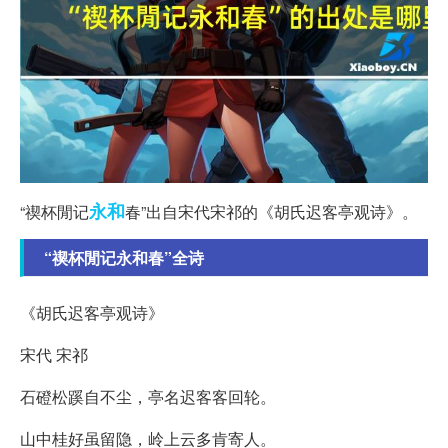
永和
“禊杯閒记
春”出自宋代宋祁的《胡氏迟客亭观诗》。
“禊杯閒记永和春”全诗
《胡氏迟客亭观诗》
宋代 宋祁
石磴松蹊自不尘，亭名迟客客回轮。
山中桂好虽留隐，岭上云多肯寄人。