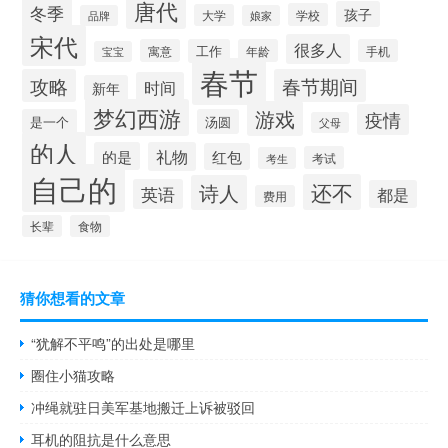
唐代
冬季
孩子
学校
大学
品牌
娘家
宋代
很多人
寓意
工作
年龄
手机
宝宝
春节
攻略
春节期间
时间
新年
梦幻西游
游戏
疫情
是一个
汤圆
父母
的人
的是
礼物
红包
考试
考生
自己的
还不
诗人
英语
都是
费用
长辈
食物
猜你想看的文章
“犹解不平鸣”的出处是哪里
圈住小猫攻略
冲绳就驻日美军基地搬迁上诉被驳回
耳机的阻抗是什么意思