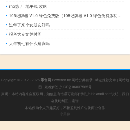
rho炼 厂 地平线 攻略
105记牌器 V1.0 绿色免费版（105记牌器 V1.0 绿色免费版功能简介）
过年了来个女朋友好吗
报考大专文凭时间
大年初七有什么建议吗
Copyright © 2012 - 2026
零售网
Powered by
网站分类目录
|
精选推荐文章
|
网站地
图
|
疑难解答
京ICP备06037565号
声明：本站内容来自互联网，如信息有错误可发邮件到f_fb#foxmail.com说明，我们
会及时纠正，谢谢
本站仅为个人兴趣爱好，不接盈利性广告及商业合作
小男孩