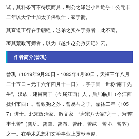
试，其科条可不待顷而具，则公之泽岂小且近乎！公元丰
二年以大学士加太子保致仕，家于衢。
其直道正行在于朝廷，岂弟之实在于身者，此不著。
著其荒政可师者，以为《越州赵公救灾记》云。
作者简介(曾巩)
曾巩（1019年9月30日－1083年4月30日，天禧三年八月
二十五日－元丰六年四月十一日），字子固，世称“南丰先
生”。汉族，建昌南丰（今属江西）人，后居临川（今江西
抚州市西）。曾致尧之孙，曾易占之子。嘉祐二年（105
7）进士。北宋政治家、散文家，“唐宋八大家”之一，为“南
丰七曾”（曾巩、曾肇、曾布、曾纡、曾纮、曾协、曾敦）
之一。在学术思想和文学事业上贡献卓越。