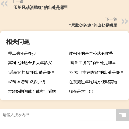
上一篇
“玉船风动酒鳞红”的出处是哪里
下一篇
“尺牍倒陈遵”的出处是哪里
相关问题
理工满分是多少
微积分的基本公式有哪些
宾利飞驰适合多大年龄买
“幽兽工腾闪”的出处是哪里
“禹皋於共鲧”的出处是哪里
“抚松已幸追陶径”的出处是哪里
b2驾照增驾a2多少钱
在东莞过年吃喝方便吗英语
大姨妈期间能不能拜年看病
现在是大年纪
☚