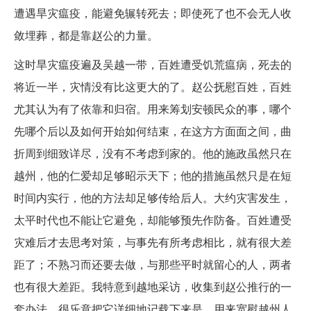
遭遇旱灾瘟疫，能避免辗转死去；即使死了也不会无人收
敛埋葬，都是靠赵公的力量。
这时旱灾瘟疫遍及吴越一带，百姓遭受饥荒瘟病，死去的
将近一半，灾情没有比这更大的了。赵公抚慰百姓，百姓
尤其认为有了依靠和归宿。用来筹划安顿民众的事，哪个
先哪个后以及如何开始如何结束，在这方方面面之间，曲
折周到细致详尽，没有不考虑到家的。他的施政虽然只在
越州，他的仁爱却足够昭示天下；他的措施虽然只是在短
时间内实行，他的方法却足够传给后人。大约灾害发生，
太平时代也不能让它避免，却能够预先作防备。百姓遭受
灾难后才去思考对策，与事先有所考虑相比，就有很大差
距了；不熟习而还要去做，与那些平时就留心的人，两者
也有很大差距。我特意到越地采访，收集到赵公推行的一
套办法，很乐意把它详细地记载下来是，用来宽慰越州人