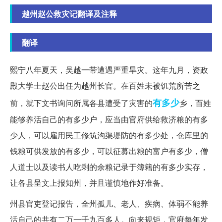
越州赵公救灾记翻译及注释
翻译
熙宁八年夏天，吴越一带遭遇严重旱灾。这年九月，资政
殿大学士赵公出任为越州长官。在百姓未被饥荒所苦之
有多少
前，就下文书询问所属各县遭受了灾害的
乡，百姓
能够养活自己的有多少户，应当由官府供给救济粮的有多
少人，可以雇用民工修筑沟渠堤防的有多少处，仓库里的
钱粮可供发放的有多少，可以征募出粮的富户有多少，僧
人道士以及读书人吃剩的余粮记录于簿籍的有多少实存，
让各县呈文上报知州，并且谨慎地作好准备。
州县官吏登记报告，全州孤儿、老人、疾病、体弱不能养
活自己的共有二万一千九百多人。向来规矩，官府每年发