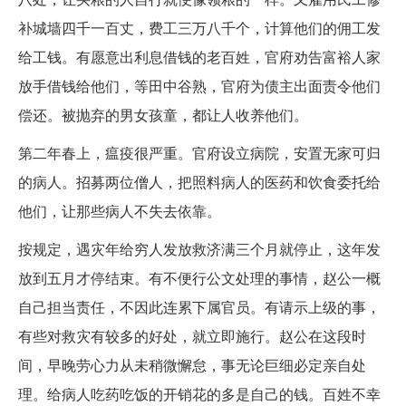
补城墙四千一百丈，费工三万八千个，计算他们的佣工发
给工钱。有愿意出利息借钱的老百姓，官府劝告富裕人家
放手借钱给他们，等田中谷熟，官府为债主出面责令他们
偿还。被抛弃的男女孩童，都让人收养他们。
第二年春上，瘟疫很严重。官府设立病院，安置无家可归
的病人。招募两位僧人，把照料病人的医药和饮食委托给
他们，让那些病人不失去依靠。
按规定，遇灾年给穷人发放救济满三个月就停止，这年发
放到五月才停结束。有不便行公文处理的事情，赵公一概
自己担当责任，不因此连累下属官员。有请示上级的事，
有些对救灾有较多的好处，就立即施行。赵公在这段时
间，早晚劳心力从未稍微懈怠，事无论巨细必定亲自处
理。给病人吃药吃饭的开销花的多是自己的钱。百姓不幸