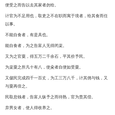
便受之而告以去其家者勿给。
计官为不足用也，取吏之不在职而寓于境者，给其食而任
以事。
不能自食者，有是具也。
能自食者，为之告富人无得闭粜。
又为之官粟，得五万二千余石，平其价予民。
为粜粟之所凡十有八，使籴者自便如受粟。
又僦民完成四千一百丈，为工三万八千，计其佣与钱，又
与粟再倍之。
民取息钱者，告富人纵予之而待熟，官为责其偿。
弃男女者，使人得收养之。