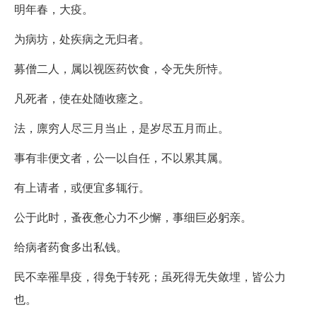
明年春，大疫。
为病坊，处疾病之无归者。
募僧二人，属以视医药饮食，令无失所恃。
凡死者，使在处随收瘗之。
法，廪穷人尽三月当止，是岁尽五月而止。
事有非便文者，公一以自任，不以累其属。
有上请者，或便宜多辄行。
公于此时，蚤夜惫心力不少懈，事细巨必躬亲。
给病者药食多出私钱。
民不幸罹旱疫，得免于转死；虽死得无失敛埋，皆公力
也。