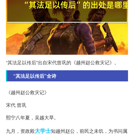
“其法足以传后”出自宋代曾巩的《越州赵公救灾记》。
“其法足以传后”全诗
《越州赵公救灾记》
宋代 曾巩
熙宁八年夏，吴越大旱。
大学士
九月，资政殿
知越州赵公，前民之未饥，为书问属