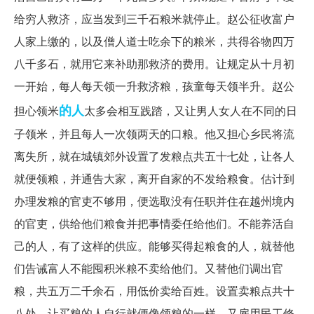
给穷人救济，应当发到三千石粮米就停止。赵公征收富户
人家上缴的，以及僧人道士吃余下的粮米，共得谷物四万
八千多石，就用它来补助那救济的费用。让规定从十月初
一开始，每人每天领一升救济粮，孩童每天领半升。赵公
的人
担心领米
太多会相互践踏，又让男人女人在不同的日
子领米，并且每人一次领两天的口粮。他又担心乡民将流
离失所，就在城镇郊外设置了发粮点共五十七处，让各人
就便领粮，并通告大家，离开自家的不发给粮食。估计到
办理发粮的官吏不够用，便选取没有任职并住在越州境内
的官吏，供给他们粮食并把事情委任给他们。不能养活自
己的人，有了这样的供应。能够买得起粮食的人，就替他
们告诫富人不能囤积米粮不卖给他们。又替他们调出官
粮，共五万二千余石，用低价卖给百姓。设置卖粮点共十
八处，让买粮的人自行就便像领粮的一样。又雇用民工修