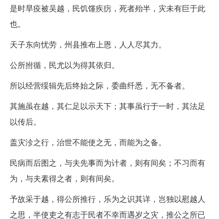
是时旱疫被吴越，民饥馑疾疠，死者殆半，灾未有巨于此
也。
天子东向忧劳，州县推布上恩，人人尽其力。
公所拊循，民尤以为得其依归。
所以经营绥辑先后终始之际，委曲纤悉，无不备者。
其施虽在越，其仁足以示天下；其事虽行于一时，其法足
以传后。
盖灾沴之行，治世不能使之无，而能为之备。
民病而后图之，与夫先事而为计者，则有间矣；不习而有
为，与夫素得之者，则有间矣。
予故采于越，得公所推行，乐为之识其详，岂独以慰越人
之思，半使吏之有志于民者不幸而遇岁之灾，推公之所已