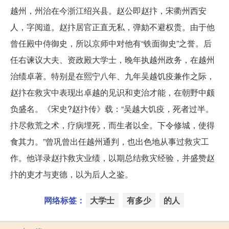
越州，州治在今浙江绍兴县。赵公即赵抃，宋衢州西安
人，字阅道。赵抃居官正直无私，弹劾不避权贵。由于他
曾任殿中侍御史，所以京师中对他有“铁面御史”之誉。后
任右谏议大夫、资政殿大学士，晚年执越州政务，在越州
治绩卓著。特别是在熙宁八年、九年吴越饥疫兼作之际，
赵抃在救灾中表现出卓越的见识和吏治才能，在朝野中颇
负盛名。《宋史?赵抃传》载：“吴越大饥疫，死者过半。
抃尽救荒之术，疗病埋死，而生者以全。下令修城，使得
食其力。”曾巩曾出任越州通判，也出色地从事过救灾工
作。他详录赵抃救灾业绩，以期总结救灾经验，并盛赞赵
抃的吏才与吏德，以为后人之鉴。
网络标签：
大学士
有多少
的人