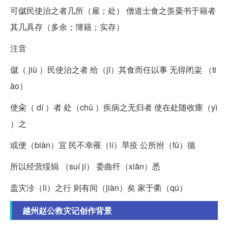
可僦民使治之者几所（雇；处） 僧道士食之羡粟书于籍者
其几具存（多余；簿籍；实存）
注音
僦（ jiù ）民使治之者 给（jǐ）其食而任以事 无得闭粜 （ti
ào）
使籴（ dí ）者 处（chǔ ）疾病之无归者 使在处随收瘗（yì
）之
或便（biàn）宜 民不幸罹（lí）旱疫 公所拊（fǔ）循
所以经营绥辑 （suí jí） 委曲纤（xiān）悉
盖灾沴（lì）之行 则有间（jiàn）矣 家于衢（qú）
越州赵公救灾记创作背景