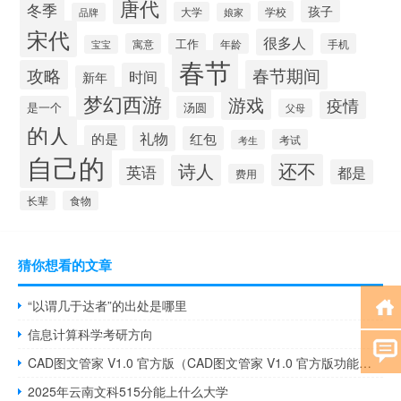
唐代
冬季
孩子
学校
大学
品牌
娘家
宋代
很多人
寓意
工作
年龄
手机
宝宝
春节
攻略
春节期间
时间
新年
梦幻西游
游戏
疫情
是一个
汤圆
父母
的人
的是
礼物
红包
考试
考生
自己的
还不
诗人
英语
都是
费用
长辈
食物
猜你想看的文章
“以谓几于达者”的出处是哪里
信息计算科学考研方向
CAD图文管家 V1.0 官方版（CAD图文管家 V1.0 官方版功能简介）
2025年云南文科515分能上什么大学