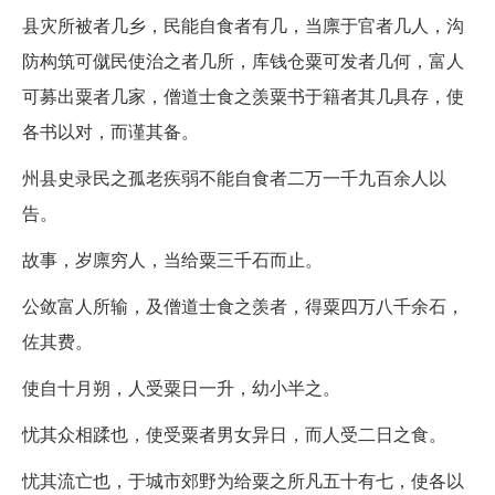
县灾所被者几乡，民能自食者有几，当廪于官者几人，沟
防构筑可僦民使治之者几所，库钱仓粟可发者几何，富人
可募出粟者几家，僧道士食之羡粟书于籍者其几具存，使
各书以对，而谨其备。
州县史录民之孤老疾弱不能自食者二万一千九百余人以
告。
故事，岁廪穷人，当给粟三千石而止。
公敛富人所输，及僧道士食之羡者，得粟四万八千余石，
佐其费。
使自十月朔，人受粟日一升，幼小半之。
忧其众相蹂也，使受粟者男女异日，而人受二日之食。
忧其流亡也，于城市郊野为给粟之所凡五十有七，使各以