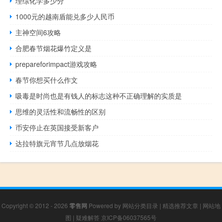
理综化学多少分
1000元的越南盾能兑多少人民币
主神空间6攻略
合肥春节烟花爆竹定义是
prepareforimpact游戏攻略
春节你想买什么作文
吸毒是时尚也是有钱人的标志这种不正确理解的实质是
思维的灵活性和流畅性的区别
币安停止在英国接受新客户
达拉特旗元宵节几点放烟花
Copyright © 2012 - 2026
零售网
Powered by
网站分类目录
|
精选推荐文章
|
网站地
图
|
疑难解答
京ICP备06037565号