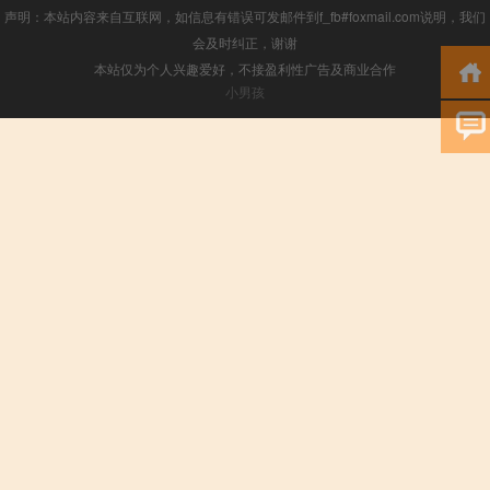
声明：本站内容来自互联网，如信息有错误可发邮件到f_fb#foxmail.com说明，我们
会及时纠正，谢谢
本站仅为个人兴趣爱好，不接盈利性广告及商业合作
小男孩