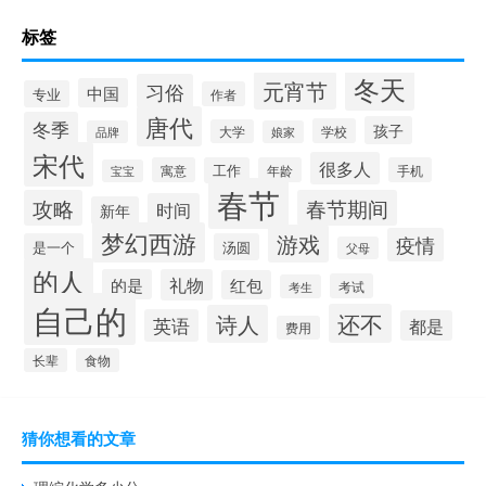
标签
冬天
元宵节
习俗
中国
专业
作者
唐代
冬季
孩子
学校
大学
品牌
娘家
宋代
很多人
寓意
工作
年龄
手机
宝宝
春节
攻略
春节期间
时间
新年
梦幻西游
游戏
疫情
是一个
汤圆
父母
的人
的是
礼物
红包
考试
考生
自己的
还不
诗人
英语
都是
费用
长辈
食物
猜你想看的文章