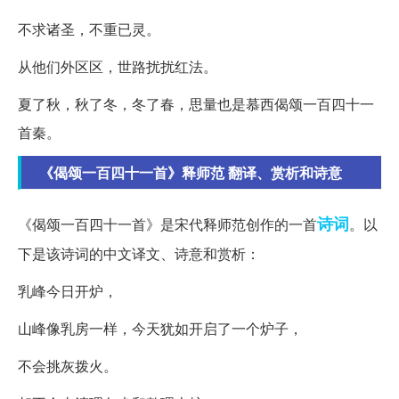
不求诸圣，不重已灵。
从他们外区区，世路扰扰红法。
夏了秋，秋了冬，冬了春，思量也是慕西偈颂一百四十一
首秦。
《偈颂一百四十一首》释师范 翻译、赏析和诗意
诗词
《偈颂一百四十一首》是宋代释师范创作的一首
。以
下是该诗词的中文译文、诗意和赏析：
乳峰今日开炉，
山峰像乳房一样，今天犹如开启了一个炉子，
不会挑灰拨火。