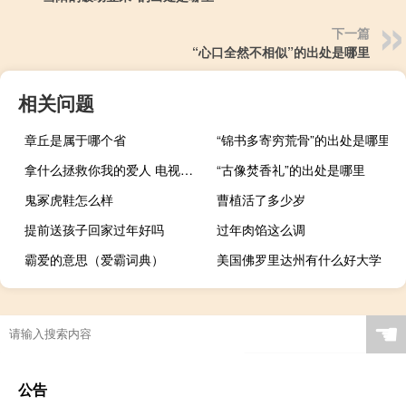
下一篇
“心口全然不相似”的出处是哪里
相关问题
章丘是属于哪个省
“锦书多寄穷荒骨”的出处是哪里
拿什么拯救你我的爱人 电视剧（拿什么拯救你我的爱人）
“古像焚香礼”的出处是哪里
鬼冢虎鞋怎么样
曹植活了多少岁
提前送孩子回家过年好吗
过年肉馅这么调
霸爱的意思（爱霸词典）
美国佛罗里达州有什么好大学
☚
公告