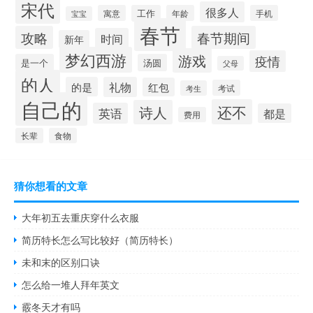
宋代
很多人
寓意
工作
年龄
手机
宝宝
春节
攻略
春节期间
时间
新年
梦幻西游
游戏
疫情
是一个
汤圆
父母
的人
的是
礼物
红包
考试
考生
自己的
还不
诗人
英语
都是
费用
长辈
食物
猜你想看的文章
大年初五去重庆穿什么衣服
简历特长怎么写比较好（简历特长）
未和末的区别口诀
怎么给一堆人拜年英文
霰冬天才有吗