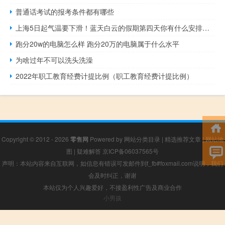
普通话考试的报考条件都有哪些
上海5日起气温要下滑！蓝天白云的假期第四天你有什么安排呢？ 到底什么情况嘞
跑分20w的电脑怎么样 跑分20万的电脑属于什么水平
为啥过年不可以洗头洗澡
2022年职工教育经费计提比例（职工教育经费计提比例）
Copyright © 2012 - 2026
零售网
Powered by
网站分类目录
|
精选推荐文章
|
网站地
图
|
疑难解答
京ICP备06037565号
声明：本站内容来自互联网，如信息有错误可发邮件到f_fb#foxmail.com说明，我们
会及时纠正，谢谢
本站仅为个人兴趣爱好，不接盈利性广告及商业合作
小男孩