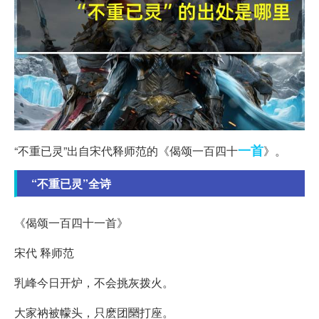
一首
“不重已灵”出自宋代释师范的《偈颂一百四十
》。
“不重已灵”全诗
《偈颂一百四十一首》
宋代 释师范
乳峰今日开炉，不会挑灰拨火。
大家衲被幪头，只麽团圞打座。