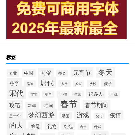
标签
冬天
元宵节
习俗
中国
专业
作者
唐代
冬季
孩子
学校
大学
品牌
娘家
宋代
很多人
寓意
工作
年龄
手机
宝宝
春节
攻略
春节期间
时间
新年
梦幻西游
游戏
疫情
是一个
汤圆
父母
的人
的是
礼物
红包
考试
考生