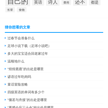
自己的
还不
诗人
英语
都是
费用
长辈
食物
猜你想看的文章
过春节会准备什么
足球小说下载（足球小说吧）
多大的宝宝适合回老家过年
温顺地什么
“煌煌扈扈”的出处是哪里
谚语过年吃肉吗
童话冒险攻略
四级英语的单词有多少个
“偃若与舟接”的出处是哪里
“夏腊今应三十余”的出处是哪里