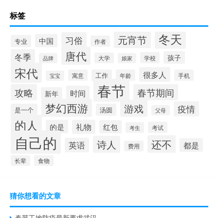
标签
冬天
元宵节
习俗
中国
专业
作者
唐代
冬季
孩子
学校
大学
品牌
娘家
宋代
很多人
寓意
工作
年龄
手机
宝宝
春节
攻略
春节期间
时间
新年
梦幻西游
游戏
疫情
是一个
汤圆
父母
的人
的是
礼物
红包
考试
考生
自己的
还不
诗人
英语
都是
费用
长辈
食物
猜你想看的文章
春节工地防疫最新要求武汉