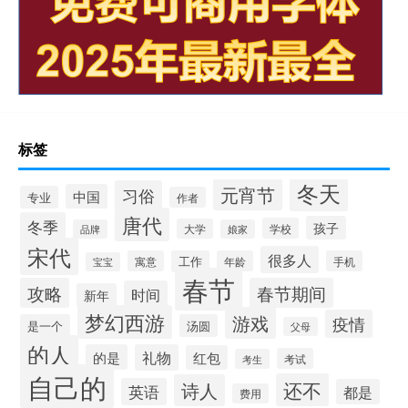
标签
冬天
元宵节
习俗
中国
专业
作者
唐代
冬季
孩子
学校
大学
品牌
娘家
宋代
很多人
寓意
工作
年龄
手机
宝宝
春节
攻略
春节期间
时间
新年
梦幻西游
游戏
疫情
是一个
汤圆
父母
的人
的是
礼物
红包
考试
考生
自己的
还不
诗人
英语
都是
费用