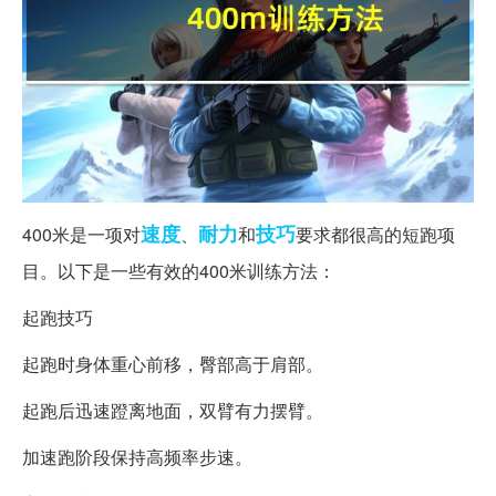
速度
耐力
技巧
400米是一项对
、
和
要求都很高的短跑项
目。以下是一些有效的400米训练方法：
起跑技巧
起跑时身体重心前移，臀部高于肩部。
起跑后迅速蹬离地面，双臂有力摆臂。
加速跑阶段保持高频率步速。