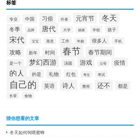
标签
冬天
元宵节
习俗
中国
专业
作者
唐代
冬季
孩子
学校
大学
品牌
娘家
宋代
很多人
寓意
工作
年龄
手机
宝宝
春节
攻略
春节期间
时间
新年
梦幻西游
游戏
疫情
是一个
汤圆
父母
的人
的是
礼物
红包
考试
考生
自己的
还不
诗人
英语
都是
费用
长辈
食物
猜你想看的文章
冬天如何饲喂蜜蜂