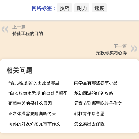
网络标签：
技巧
耐力
速度
上一篇
价值工程的目的
下一篇
招投标实习心得
相关问题
“偷儿难捉搦”的出处是哪里
闫学晶有哪些春节小品
“白衣效命永无期”的出处是哪里
梦幻西游的任务攻略
葡萄柚苦的是什么原因
元宵节到哪里吃饺子作文
正常体温需要隔离吗冬天
斜杠青年啥意思
向你的好友介绍元宵节作文
怎么卖出去保险