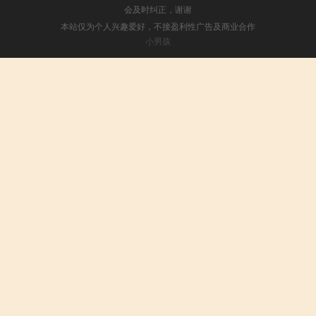
会及时纠正，谢谢
本站仅为个人兴趣爱好，不接盈利性广告及商业合作
小男孩