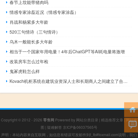
春节上坟能带猪肉吗
情感专家涂磊近况（情感专家涂磊）
肖战和杨紫多大年龄
520三句情诗（三句情诗）
乌木一般能长多大年龄
相当于一个国家年用电量！4年后ChatGPT等AI耗电量将激增
改装房车怎么过年检
鬼冢虎鞋怎么样
Kovach机柜系统在建筑业资深人士和长期商人之间建立了合作关系
Copyright © 2012 - 2026
零售网
Powered by
网站分类目录
|
精选推荐文章
|
网站地
图
|
疑难解答
京ICP备06037565号
声明：本站内容来自互联网，如信息有错误可发邮件到f_fb#foxmail.com说明，我们