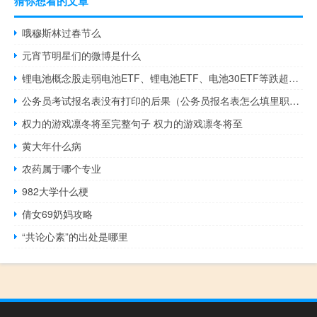
猜你想看的文章
哦穆斯林过春节么
元宵节明星们的微博是什么
锂电池概念股走弱电池ETF、锂电池ETF、电池30ETF等跌超1%
公务员考试报名表没有打印的后果（公务员报名表怎么填里职务职称怎么填）
权力的游戏凛冬将至完整句子 权力的游戏凛冬将至
黄大年什么病
农药属于哪个专业
982大学什么梗
倩女69奶妈攻略
“共论心素”的出处是哪里