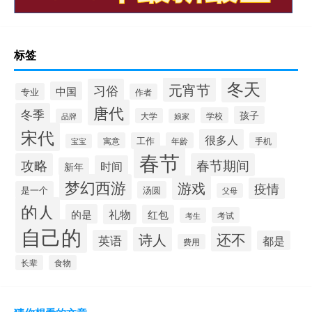
标签
冬天
元宵节
习俗
中国
专业
作者
唐代
冬季
孩子
学校
大学
品牌
娘家
宋代
很多人
寓意
工作
年龄
手机
宝宝
春节
攻略
春节期间
时间
新年
梦幻西游
游戏
疫情
是一个
汤圆
父母
的人
的是
礼物
红包
考试
考生
自己的
还不
诗人
英语
都是
费用
长辈
食物