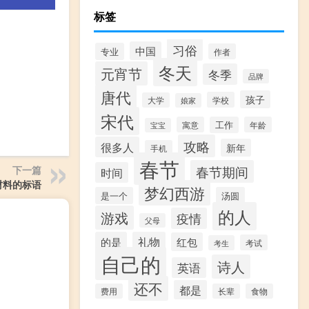
标签
习俗
中国
专业
作者
冬天
元宵节
冬季
品牌
唐代
孩子
学校
大学
娘家
宋代
寓意
工作
年龄
宝宝
攻略
很多人
新年
手机
春节
春节期间
下一篇
时间
材料的标语
梦幻西游
是一个
汤圆
的人
游戏
疫情
父母
的是
礼物
红包
考试
考生
自己的
诗人
英语
还不
都是
费用
长辈
食物