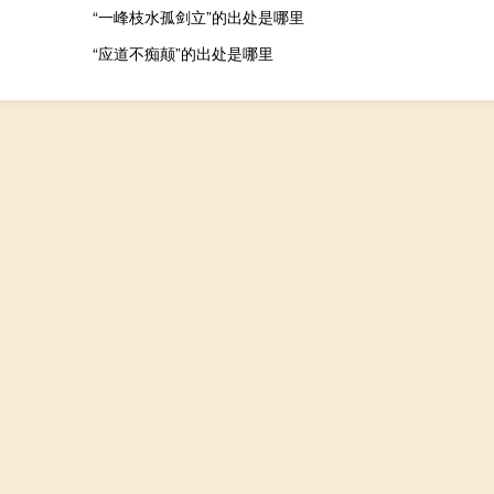
）
“一峰枝水孤剑立”的出处是哪里
“应道不痴颠”的出处是哪里