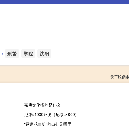
：
刑警
学院
沈阳
关于吃的
嘉庚文化指的是什么
尼康s4000评测（尼康s4000）
“露房花曲折”的出处是哪里