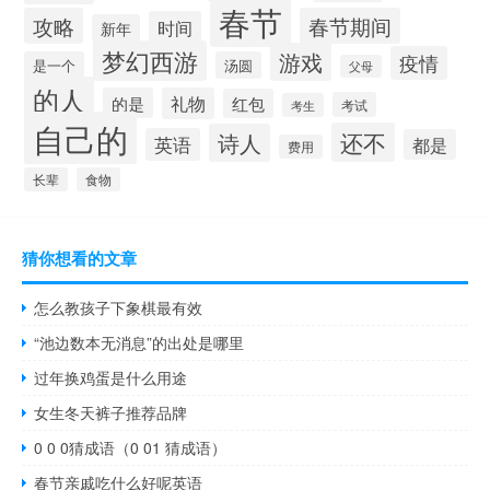
春节
攻略
春节期间
时间
新年
梦幻西游
游戏
疫情
是一个
汤圆
父母
的人
的是
礼物
红包
考试
考生
自己的
还不
诗人
英语
都是
费用
长辈
食物
猜你想看的文章
怎么教孩子下象棋最有效
“池边数本无消息”的出处是哪里
过年换鸡蛋是什么用途
女生冬天裤子推荐品牌
0 0 0猜成语（0 01 猜成语）
春节亲戚吃什么好呢英语