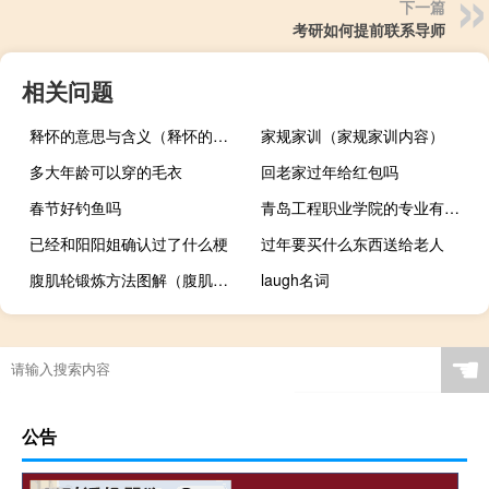
下一篇
考研如何提前联系导师
相关问题
释怀的意思与含义（释怀的初恋）
家规家训（家规家训内容）
多大年龄可以穿的毛衣
回老家过年给红包吗
春节好钓鱼吗
青岛工程职业学院的专业有哪些
已经和阳阳姐确认过了什么梗
过年要买什么东西送给老人
腹肌轮锻炼方法图解（腹肌轮）
laugh名词
☚
公告