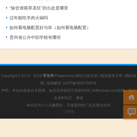
“纵饮谁嗔草圣狂”的出处是哪里
过年能吃羊肉火锅吗
如何看电脑配置好与坏（如何看电脑配置）
贵州省公办中职学校有哪些
Copyright © 2012 - 2026
零售网
Powered by
网站分类目录
|
精选推荐文章
|
网站地
图
|
疑难解答
京ICP备06037565号
声明：本站内容来自互联网，如信息有错误可发邮件到f_fb#foxmail.com说明，我们
会及时纠正，谢谢
本站仅为个人兴趣爱好，不接盈利性广告及商业合作
小男孩