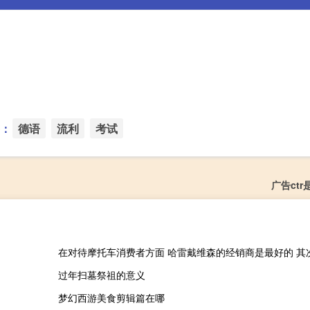
：
德语
流利
考试
广告ct
过年扫墓祭祖的意义
梦幻西游美食剪辑篇在哪