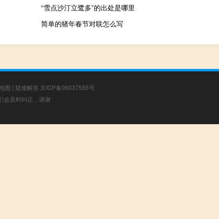
“雪点沙汀立鹭多”的出处是哪里
简单的猪年春节对联怎么写
地图
|
疑难解答
京ICP备06037565号
，我们会及时纠正，谢谢