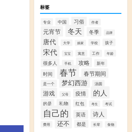
标签
习俗
中国
专业
作者
冬天
元宵节
冬季
品牌
唐代
孩子
学校
大学
娘家
宋代
寓意
工作
年龄
宝宝
攻略
很多人
新年
手机
春节
春节期间
时间
梦幻西游
是一个
汤圆
的人
游戏
疫情
父母
的是
礼物
红包
考试
考生
自己的
诗人
英语
还不
都是
费用
长辈
食物