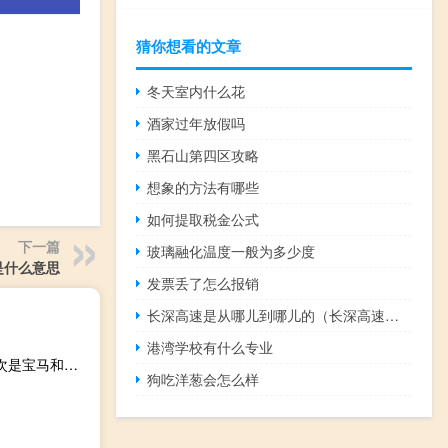
猜你想看的文章
冬天室内什么花
酒家过年放假吗
黑石山第四区攻略
想象的方法有哪些
如何提取税金公式
下一篇
玻璃融化温度一般为多少度
r是什么意思
发票丢了怎么报销
长深高速是从哪儿到哪儿的（长深高速是哪里到哪里）
港湾学校有什么专业
在对待摩托车消费者方面 哈雷戴维森的经销商是最好的 其次是宝马和杜卡蒂
狗吃洋葱会怎么样