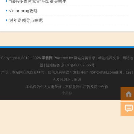
“锦书多寄穷荒骨”的出处是哪里
victor arpg攻略
过年送领导点啥呢
Copyright © 2012 - 2026
零售网
Powered by
网站分类目录
|
精选推荐文章
|
网站地
图
|
疑难解答
京ICP备06037565号
声明：本站内容来自互联网，如信息有错误可发邮件到f_fb#foxmail.com说明，我们
会及时纠正，谢谢
本站仅为个人兴趣爱好，不接盈利性广告及商业合作
小男孩