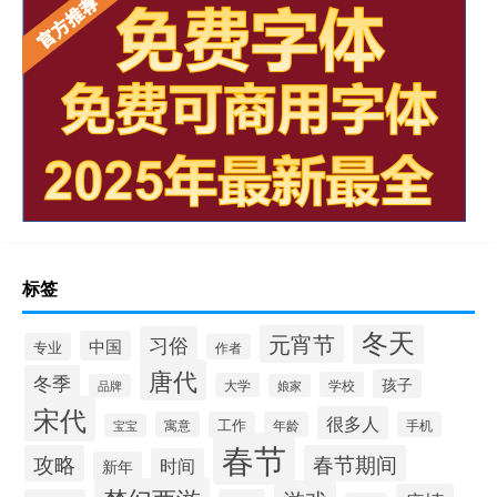
标签
冬天
元宵节
习俗
中国
专业
作者
唐代
冬季
孩子
学校
大学
品牌
娘家
宋代
很多人
寓意
工作
年龄
手机
宝宝
春节
攻略
春节期间
时间
新年