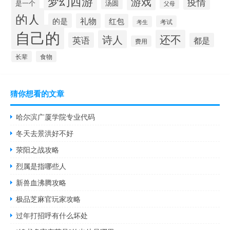
梦幻西游
游戏
疫情
是一个
汤圆
父母
的人
的是
礼物
红包
考试
考生
自己的
还不
诗人
英语
都是
费用
长辈
食物
猜你想看的文章
哈尔滨广厦学院专业代码
冬天去景洪好不好
荥阳之战攻略
烈属是指哪些人
新兽血沸腾攻略
极品芝麻官玩家攻略
过年打招呼有什么坏处