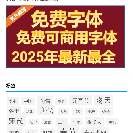
标签
冬天
元宵节
习俗
中国
专业
作者
唐代
冬季
孩子
学校
大学
品牌
娘家
宋代
很多人
寓意
工作
年龄
手机
宝宝
春节
攻略
春节期间
时间
新年