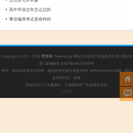
高中毕业过年怎么过的
事业编准考证是啥样的
Copyright © 2012 - 2026
零售网
Powered by
网站分类目录
|
精选推荐文章
|
网站地
图
|
疑难解答
京ICP备06037565号
声明：本站内容来自互联网，如信息有错误可发邮件到f_fb#foxmail.com说明，我们
会及时纠正，谢谢
本站仅为个人兴趣爱好，不接盈利性广告及商业合作
小男孩