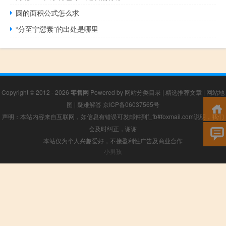
圆的面积公式怎么求
“分至宁愆素”的出处是哪里
Copyright © 2012 - 2026
零售网
Powered by
网站分类目录
|
精选推荐文章
|
网站地
图
|
疑难解答
京ICP备06037565号
声明：本站内容来自互联网，如信息有错误可发邮件到f_fb#foxmail.com说明，我们
会及时纠正，谢谢
本站仅为个人兴趣爱好，不接盈利性广告及商业合作
小男孩