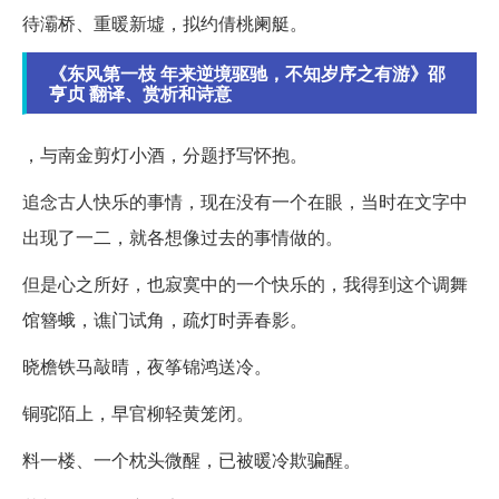
待灞桥、重暖新墟，拟约倩桃阑艇。
《东风第一枝 年来逆境驱驰，不知岁序之有游》邵
亨贞 翻译、赏析和诗意
，与南金剪灯小酒，分题抒写怀抱。
追念古人快乐的事情，现在没有一个在眼，当时在文字中
出现了一二，就各想像过去的事情做的。
但是心之所好，也寂寞中的一个快乐的，我得到这个调舞
馆簪蛾，谯门试角，疏灯时弄春影。
晓檐铁马敲晴，夜筝锦鸿送冷。
铜驼陌上，早官柳轻黄笼闭。
料一楼、一个枕头微醒，已被暖冷欺骗醒。