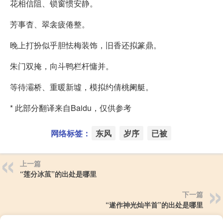
花相信阻、锁窗惯安静。
芳事杳、翠衾疲倦整。
晚上打扮似乎胆怯梅装饰，旧香还拟篆鼎。
朱门双掩，向斗鸭栏杆慵并。
等待灞桥、重暖新墟，模拟约倩桃阑艇。
* 此部分翻译来自Baidu，仅供参考
网络标签：
东风
岁序
已被
上一篇
“莲分冰茧”的出处是哪里
下一篇
“遂作神光灿半首”的出处是哪里