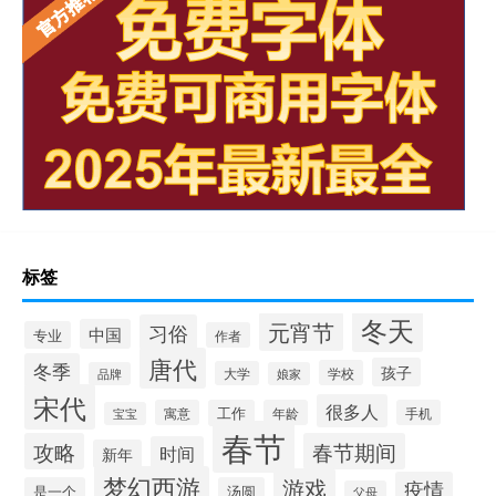
标签
冬天
元宵节
习俗
中国
专业
作者
唐代
冬季
孩子
学校
大学
品牌
娘家
宋代
很多人
寓意
工作
年龄
手机
宝宝
春节
攻略
春节期间
时间
新年
梦幻西游
游戏
疫情
是一个
汤圆
父母