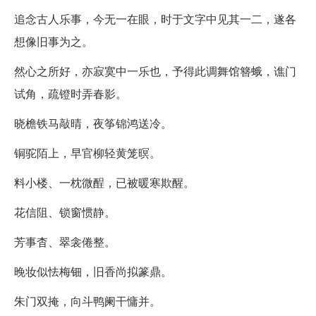
追念古人乐事，今无一在眼，时于文字中见其一二，遂各
想像旧事为之。
然心之所好，亦寂寞中一乐也，予得此调舞馆簪蛾，谯门
试角，疏镫时弄春影。
晓檐铁马敲晴，夜筝锦鸿送冷。
铜驼陌上，早官柳轻黄笼暝。
料小楼、一枕微酲，已被暖寒欺醒。
花信阻、锁窗惯静。
芳事杳、翠衾倦整。
晚妆似怯梅钿，旧香尚拟篆鼎。
朱门双掩，向斗鸭阑干慵并。