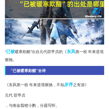
已被
东风
“
暖寒欺醒”出自元代邵亨贞的《
第一枝 年来逆境
驱驰。
“已被暖寒欺醒”全诗
岁序
《东风第一枝 年来逆境驱驰，不知
之有游》
元代 邵亨贞
，与南金翦镫小酌，分题写怀。