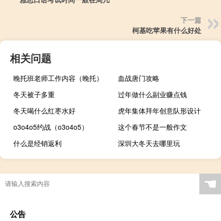
下一篇
柯基吃苹果有什么好处
相关问题
晚托班老师工作内容（晚托）
血战唐门攻略
冬天被子多重
过年做什么副业赚点钱
冬天喝什么红枣水好
虎年集体拜年创意队形设计
o3o4o5约战（o3o4o5）
这个春节不是一般作文
什么是经销返利
深圳大冬天去哪里玩
☚
公告