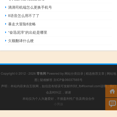
滴滴司机端怎么更换手机号
tt语音怎么用不了了
暴走大冒险8攻略
“奋迅泥滓”的出处是哪里
欠额翻译什么梗
Copyright © 2012 - 2026
零售网
Powered by
网站分类目录
|
精选推荐文章
|
网站地
图
|
疑难解答
京ICP备06037565号
声明：本站内容来自互联网，如信息有错误可发邮件到f_fb#foxmail.com说明，我们
会及时纠正，谢谢
本站仅为个人兴趣爱好，不接盈利性广告及商业合作
小男孩