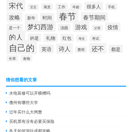
宋代
很多人
寓意
工作
年龄
手机
宝宝
春节
攻略
春节期间
时间
新年
梦幻西游
游戏
疫情
是一个
汤圆
父母
的人
的是
礼物
红包
考试
考生
自己的
还不
诗人
英语
都是
费用
长辈
食物
猜你想看的文章
水电装修可以开横槽吗
儋州有哪些大学
过年买什么大闸蟹
买机票有没有必要买保险
冬天如何游玩成都攻略