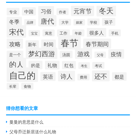
冬天
元宵节
习俗
中国
专业
作者
唐代
冬季
孩子
学校
大学
品牌
娘家
宋代
很多人
寓意
工作
年龄
手机
宝宝
春节
攻略
春节期间
时间
新年
梦幻西游
游戏
疫情
是一个
汤圆
父母
的人
的是
礼物
红包
考试
考生
自己的
还不
诗人
英语
都是
费用
长辈
食物
猜你想看的文章
曼曼的意思是什么
父母乔迁新居送什么礼物