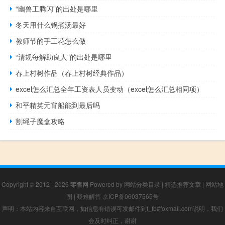
“幽兽工腾闪”的出处是哪里
冬天用什么锅煮汤最好
教师节的手工花怎么做
“清规每解助良人”的出处是哪里
春上村树作品（春上村树经典作品）
excel怎么汇总全年工资表人员变动（excel怎么汇总相同项）
和平精英元宵船能到最后吗
割绳子魔盒攻略
Copyright © 2012 - 2026
零售网
Powered by
网站分类目录
|
精选推荐文章
|
网站地
图
|
疑难解答
京ICP备06037565号
声明：本站内容来自互联网，如信息有错误可发邮件到f_fb#foxmail.com说明，我们
会及时纠正，谢谢