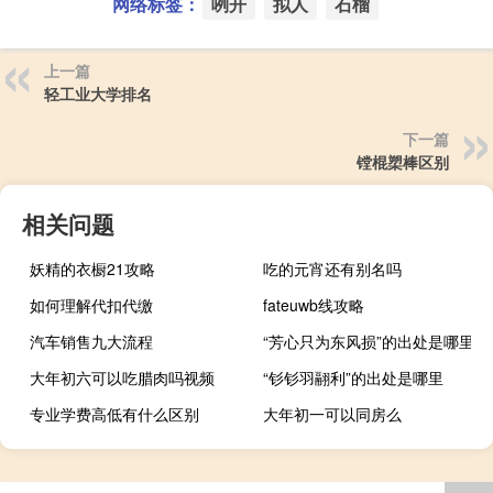
网络标签：
咧开
拟人
石榴
上一篇
轻工业大学排名
下一篇
镗棍槊棒区别
相关问题
妖精的衣橱21攻略
吃的元宵还有别名吗
如何理解代扣代缴
fateuwb线攻略
汽车销售九大流程
“芳心只为东风损”的出处是哪里
大年初六可以吃腊肉吗视频
“钐钐羽翮利”的出处是哪里
专业学费高低有什么区别
大年初一可以同房么