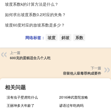
坡度系数k的计算方法是什么？
如何求出坡度系数0.2对应的夹角？
坡度60度对应的放坡系数是多少？
网络标签：
坡度
斜坡
系数
上一篇
600克的蛋糕适合几个人吃
下一篇
容留他人吸毒罪构成要件
相关问题
没有虫子壁虎吃什么
2016神武普陀攻略
王丽坤多大年龄了
谚语过年吃肉吗