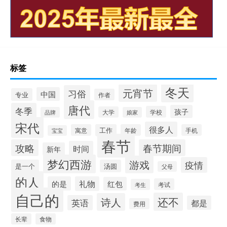
标签
冬天
元宵节
习俗
中国
专业
作者
唐代
冬季
孩子
学校
大学
品牌
娘家
宋代
很多人
寓意
工作
年龄
手机
宝宝
春节
攻略
春节期间
时间
新年
梦幻西游
游戏
疫情
是一个
汤圆
父母
的人
的是
礼物
红包
考试
考生
自己的
还不
诗人
英语
都是
费用
长辈
食物