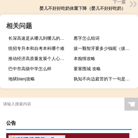
下一篇
婴儿不好好吃奶体重下降（婴儿不好好吃奶）
相关问题
长深高速是从哪儿到哪儿的（长深高速是哪里到哪里）
窸字怎么组词
统招专升本和自考本科哪个难
拔一颗智牙要多少钱呢（拔一颗智牙要多少钱）
推动经济高质量发展个人心得体会
本痴情攻略
巴中市高级中学怎么样
要塞围城 攻略
地狱bianj攻略
孰知不向边庭苦的下一句是什么
☚
公告