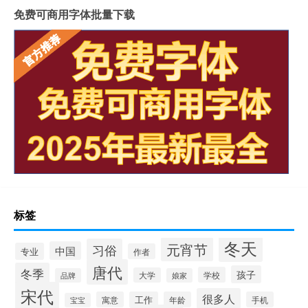
免费可商用字体批量下载
标签
冬天
元宵节
习俗
中国
专业
作者
唐代
冬季
孩子
学校
大学
品牌
娘家
宋代
很多人
寓意
工作
年龄
手机
宝宝