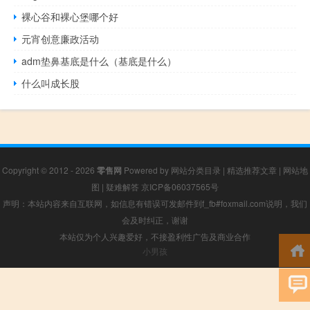
裸心谷和裸心堡哪个好
元宵创意廉政活动
adm垫鼻基底是什么（基底是什么）
什么叫成长股
Copyright © 2012 - 2026
零售网
Powered by
网站分类目录
|
精选推荐文章
|
网站地
图
|
疑难解答
京ICP备06037565号
声明：本站内容来自互联网，如信息有错误可发邮件到f_fb#foxmail.com说明，我们
会及时纠正，谢谢
本站仅为个人兴趣爱好，不接盈利性广告及商业合作
小男孩