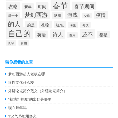
春节
攻略
春节期间
时间
新年
梦幻西游
游戏
疫情
是一个
汤圆
父母
的人
的是
礼物
红包
考试
考生
自己的
还不
诗人
英语
都是
费用
长辈
食物
猜你想看的文章
梦幻西游超人老板在哪
狼性文化什么梗
外链论坛简介范文（外链论坛简介）
“初地即摧魔”的出处是哪里
现在拜年吗
15g气垫能用多久