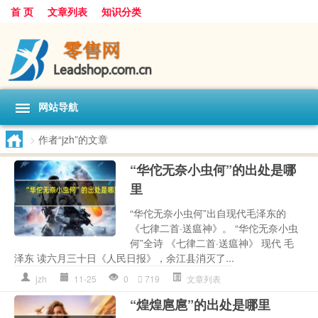
首 页
文章列表
知识分类
网站导航
>
作者“jzh”的文章
“华佗无奈小虫何”的出处是哪
里
“华佗无奈小虫何”出自现代毛泽东的
《七律二首·送瘟神》。 “华佗无奈小虫
何”全诗 《七律二首·送瘟神》 现代 毛
泽东 读六月三十日《人民日报》，余江县消灭了...
jzh
11-25
0
719
文章列表
“煌煌扈扈”的出处是哪里