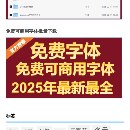
免费可商用字体批量下载
标签
冬天