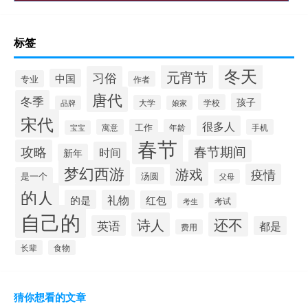
标签
冬天
元宵节
习俗
中国
专业
作者
唐代
冬季
孩子
学校
大学
品牌
娘家
宋代
很多人
寓意
工作
年龄
手机
宝宝
春节
攻略
春节期间
时间
新年
梦幻西游
游戏
疫情
是一个
汤圆
父母
的人
的是
礼物
红包
考试
考生
自己的
还不
诗人
英语
都是
费用
长辈
食物
猜你想看的文章