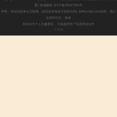
图
|
疑难解答
京ICP备06037565号
声明：本站内容来自互联网，如信息有错误可发邮件到f_fb#foxmail.com说明，我们
会及时纠正，谢谢
本站仅为个人兴趣爱好，不接盈利性广告及商业合作
小男孩