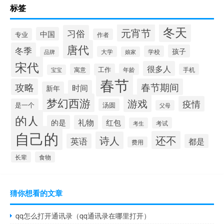
标签
冬天
元宵节
习俗
中国
专业
作者
唐代
冬季
孩子
学校
大学
品牌
娘家
宋代
很多人
寓意
工作
年龄
手机
宝宝
春节
攻略
春节期间
时间
新年
梦幻西游
游戏
疫情
是一个
汤圆
父母
的人
的是
礼物
红包
考试
考生
自己的
还不
诗人
英语
都是
费用
长辈
食物
猜你想看的文章
qq怎么打开通讯录（qq通讯录在哪里打开）