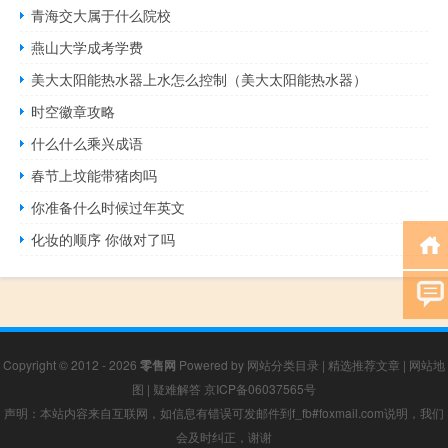
青海交大属于什么院校
燕山大学成考学费
美大太阳能热水器上水怎么控制（美大太阳能热水器）
时空徽章攻略
什么什么乘兴成语
春节上坟能带猪肉吗
你准备什么时候过年英文
化妆的顺序 你做对了吗
Copyright © 2012 - 2026
零售网
Powered by
网站分类目录
|
精选推荐文章
|
网站地
图
|
疑难解答
京ICP备06037565号
声明：本站内容来自互联网，如信息有错误可发邮件到f_fb#foxmail.com说明，我们
会及时纠正，谢谢