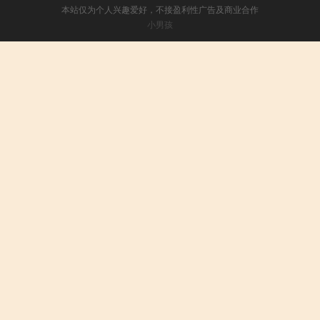
本站仅为个人兴趣爱好，不接盈利性广告及商业合作
小男孩