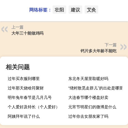
网络标签：
壮阳
建议
艾灸
上一篇
大年三十能做鸡吗
下一篇
钙片多大年龄不能吃
相关问题
过年买衣服到哪里
东北冬天屋里取暖好吗
过年那天烧啥符聚财
“绕村散觅走群儿”的出处是哪里
明年兔年春节是几月几号
大连春节哪个楼盘好卖
个人爱好及特长（个人爱好）
元宵节明星们的微博是什么
阿姨拜年说了什么
过年你去女朋友家了吗