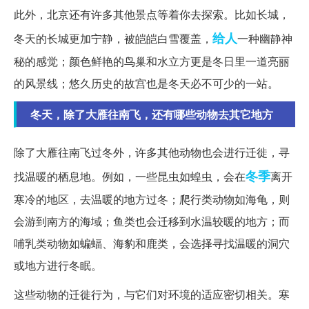
此外，北京还有许多其他景点等着你去探索。比如长城，
给人
冬天的长城更加宁静，被皑皑白雪覆盖，
一种幽静神
秘的感觉；颜色鲜艳的鸟巢和水立方更是冬日里一道亮丽
的风景线；悠久历史的故宫也是冬天必不可少的一站。
冬天，除了大雁往南飞，还有哪些动物去其它地方
除了大雁往南飞过冬外，许多其他动物也会进行迁徙，寻
冬季
找温暖的栖息地。例如，一些昆虫如蝗虫，会在
离开
寒冷的地区，去温暖的地方过冬；爬行类动物如海龟，则
会游到南方的海域；鱼类也会迁移到水温较暖的地方；而
哺乳类动物如蝙蝠、海豹和鹿类，会选择寻找温暖的洞穴
或地方进行冬眠。
这些动物的迁徙行为，与它们对环境的适应密切相关。寒