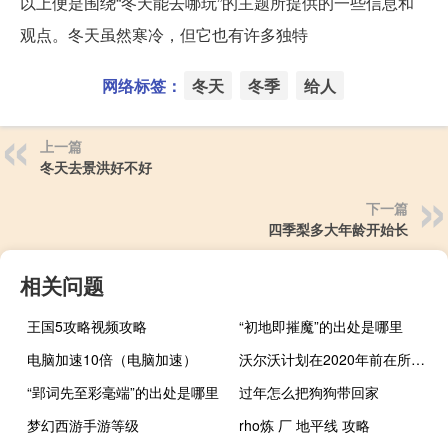
以上便是围绕“冬天能去哪玩”的主题所提供的一些信息和
观点。冬天虽然寒冷，但它也有许多独特
网络标签：
冬天
冬季
给人
上一篇
冬天去景洪好不好
下一篇
四季梨多大年龄开始长
相关问题
王国5攻略视频攻略
“初地即摧魔”的出处是哪里
电脑加速10倍（电脑加速）
沃尔沃计划在2020年前在所有汽车上安装180公里/小时的限速器
“郢词先至彩毫端”的出处是哪里
过年怎么把狗狗带回家
梦幻西游手游等级
rho炼 厂 地平线 攻略