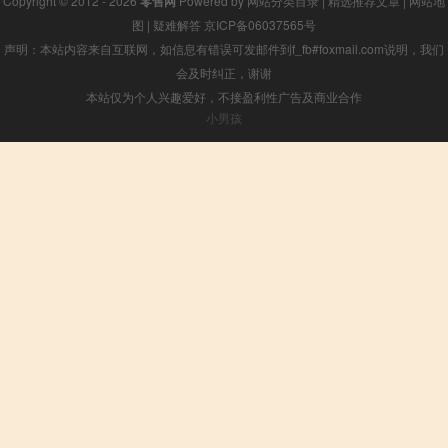
Copyright © 2012 - 2026
零售网
Powered by
网站分类目录
|
精选推荐文章
|
网站地
图
|
疑难解答
京ICP备06037565号
声明：本站内容来自互联网，如信息有错误可发邮件到f_fb#foxmail.com说明，我们
会及时纠正，谢谢
本站仅为个人兴趣爱好，不接盈利性广告及商业合作
小男孩