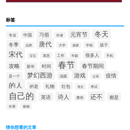
标签
冬天
元宵节
习俗
中国
专业
作者
唐代
冬季
孩子
学校
大学
品牌
娘家
宋代
很多人
寓意
工作
年龄
手机
宝宝
春节
攻略
春节期间
时间
新年
梦幻西游
游戏
疫情
是一个
汤圆
父母
的人
的是
礼物
红包
考试
考生
自己的
还不
诗人
英语
都是
费用
长辈
食物
猜你想看的文章