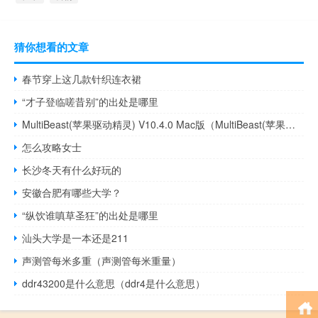
猜你想看的文章
春节穿上这几款针织连衣裙
“才子登临嗟昔别”的出处是哪里
MultiBeast(苹果驱动精灵) V10.4.0 Mac版（MultiBeast(苹果驱动精灵) V10.4.0 Mac版功能简介）
怎么攻略女士
长沙冬天有什么好玩的
安徽合肥有哪些大学？
“纵饮谁嗔草圣狂”的出处是哪里
汕头大学是一本还是211
声测管每米多重（声测管每米重量）
ddr43200是什么意思（ddr4是什么意思）