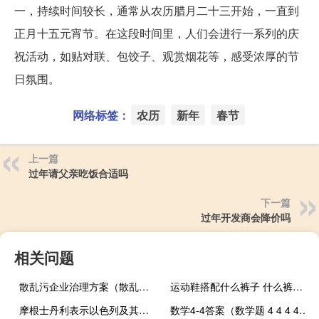
一，持续时间较长，通常从农历腊月二十三开始，一直到
正月十五元宵节。在这段时间里，人们会进行一系列的庆
祝活动，如贴对联、包饺子、观赏烟花等，感受浓厚的节
日氛围。
网络标签：
农历
新年
春节
上一篇
过年请父亲吃饭合适吗
下一篇
过年开发商会降价吗
相关问题
散乱污企业治理方案（散乱污企业）
运动鞋搭配什么裤子 什么裤子适合搭配运动鞋
摩根士丹利表示以色列及其邻国都不是大型石油生产国因此我们认为石油供应面临的短期风险有限
数学4-4答案（数学题 4 4 4 4 4 4 4 4 4 4 4 4 4 4 4 多少的简便算式）