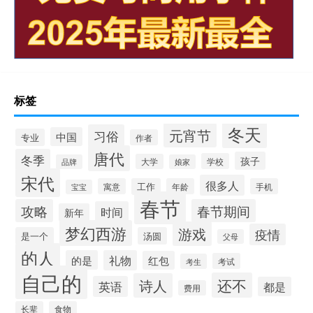
标签
冬天
元宵节
习俗
中国
专业
作者
唐代
冬季
孩子
学校
大学
品牌
娘家
宋代
很多人
寓意
工作
年龄
手机
宝宝
春节
攻略
春节期间
时间
新年
梦幻西游
游戏
疫情
是一个
汤圆
父母
的人
的是
礼物
红包
考试
考生
自己的
还不
诗人
英语
都是
费用
长辈
食物