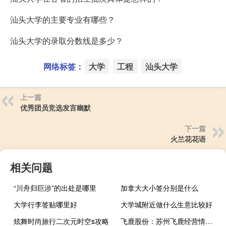
汕头大学的主要专业有哪些？
汕头大学的录取分数线是多少？
网络标签：
大学
工程
汕头大学
上一篇
优秀团员竞选发言幽默
下一篇
火兰花花语
相关问题
“川舟归巨涉”的出处是哪里
加拿大大小签分别是什么
大学行李签贴哪里好
大学城附近做什么生意比较好
炫舞时尚旅行二次元时空s攻略
飞鹿股份：苏州飞鹿经营情况目前对公司影响较小