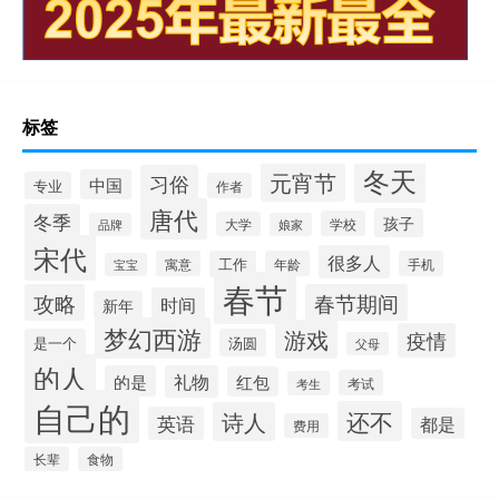
标签
冬天
元宵节
习俗
中国
专业
作者
唐代
冬季
孩子
学校
大学
品牌
娘家
宋代
很多人
寓意
工作
年龄
手机
宝宝
春节
攻略
春节期间
时间
新年
梦幻西游
游戏
疫情
是一个
汤圆
父母
的人
的是
礼物
红包
考试
考生
自己的
还不
诗人
英语
都是
费用
长辈
食物