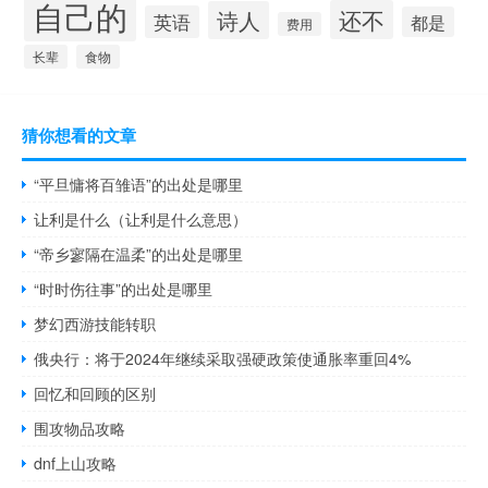
自己的
还不
诗人
英语
都是
费用
长辈
食物
猜你想看的文章
“平旦慵将百雏语”的出处是哪里
让利是什么（让利是什么意思）
“帝乡寥隔在温柔”的出处是哪里
“时时伤往事”的出处是哪里
梦幻西游技能转职
俄央行：将于2024年继续采取强硬政策使通胀率重回4%
回忆和回顾的区别
围攻物品攻略
dnf上山攻略