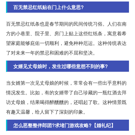
百无禁忌红纸贴在门上什么意思?
百无禁忌红纸条也是春节期间的民间传统习俗。人们在南
方的小巷里、院子里、房门上贴上这些红纸条，寓意着希
望家庭能够庇佑一切顺利，避免种种厄运。这种传统表达
了对未来一年的禁忌和困难的不屈和坚决。
女婿见丈母娘时，发生过哪些意想不到的事?
当女婿第一次见丈母娘的时候，常常会有一些出乎意料的
情况发生。比如，有的女婿带了自己珍藏的一瓶红酒去拜
访丈母娘，结果喝得醉醺醺的，还唱起了歌。这种情景既
有趣又温馨，给人留下了深刻的印象。
怎么恶整整伴郎团?求堵门游戏攻略?【婚礼纪】