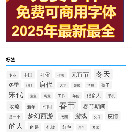
标签
冬天
元宵节
习俗
中国
专业
作者
唐代
冬季
孩子
学校
大学
品牌
娘家
宋代
很多人
寓意
工作
年龄
手机
宝宝
春节
攻略
春节期间
时间
新年
梦幻西游
游戏
疫情
是一个
汤圆
父母
的人
的是
礼物
红包
考试
考生