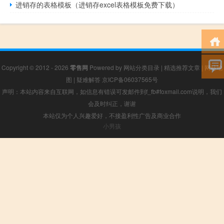
进销存的表格模板（进销存excel表格模板免费下载）
Copyright © 2012 - 2026
零售网
Powered by
网站分类目录
|
精选推荐文章
|
网站地
图
|
疑难解答
京ICP备06037565号
声明：本站内容来自互联网，如信息有错误可发邮件到f_fb#foxmail.com说明，我们
会及时纠正，谢谢
本站仅为个人兴趣爱好，不接盈利性广告及商业合作
小男孩