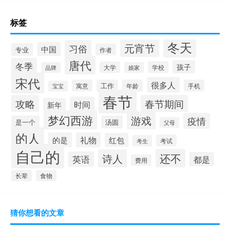
标签
冬天
元宵节
习俗
中国
专业
作者
唐代
冬季
孩子
学校
大学
品牌
娘家
宋代
很多人
寓意
工作
年龄
手机
宝宝
春节
攻略
春节期间
时间
新年
梦幻西游
游戏
疫情
是一个
汤圆
父母
的人
的是
礼物
红包
考试
考生
自己的
还不
诗人
英语
都是
费用
长辈
食物
猜你想看的文章