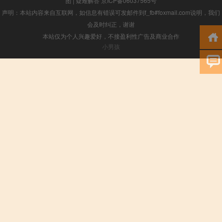
图
|
疑难解答
京ICP备06037565号
声明：本站内容来自互联网，如信息有错误可发邮件到f_fb#foxmail.com说明，我们
会及时纠正，谢谢
本站仅为个人兴趣爱好，不接盈利性广告及商业合作
小男孩