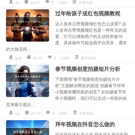
dy
03-27
0
534
文章列表
过年给孩子送红包视频教程
达人发布点赞视频领红包怎么设置? 达
人发布点赞视频领红包是一种常见的设
置，它可以增加用户的互动性和参与
度。具体操作可能会因平台而异，通常
的大致流程...
gng
02-15
0
209
春节2024
春节视频创意拍摄短片分析
下面围绕“春节视频创意拍摄短片分
析”主题解决网友的困惑 拍摄春节拜年
小视频有哪些新的创意? 在拍摄春节拜
年小视频时，我们可以尝试一些新的创
意来吸引观众...
cjs
02-14
0
843
文章列表
拜年视频在抖音怎么做的
抖音拜年送礼怎么送 拜年送礼是过年期