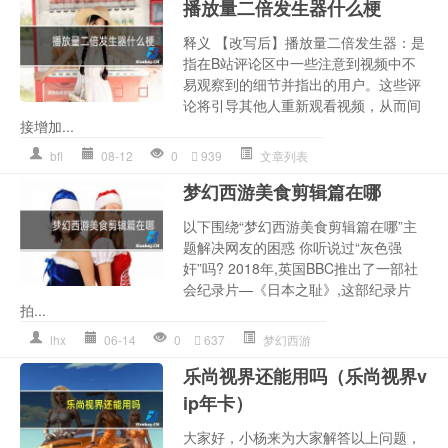
播放量二倍发生器什么梗
释义 【改写后】播放量二倍发生器：是
指在B站评论区中一些注意到视频中不
易观察到的细节并指出的用户。这些评
论将引导其他人重新观看视频，从而间
接增加...
bfl
08-12
0
939
文章列表
梦幻西游美食剪辑篇在哪
以下围绕“梦幻西游美食剪辑篇在哪”主
题解决网友的困惑 你听说过“灰色强
奸”吗? 2018年,英国BBC推出了一部社
会纪录片—《日本之耻》,这部纪录片
拍...
lhx
06-14
0
637
梦幻西游
乐尚视界还能用吗（乐尚视界v
ip年卡）
大家好，小杨来为大家解答以上问题，