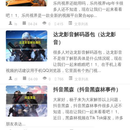
乐尚视界还能用吗，乐尚视界vip年卡很
多人还不知道，现在让我们一起来看看
吧！ 1、乐尚视界是一款全新的视频平台聚合app...
ls
04-24
0
415
文章列表
达龙影音解码器包（达龙影
音）
很多人对达龙影音解码器包，达龙影音
不是很了解那具体是什么情况呢，现在
让我们一起来瞧瞧吧！ 1、在手机上看
视频的话建议用手机QQ浏览器，它里面有个热门视...
dl
04-09
0
766
文章列表
抖音黑森（抖音黑森林事件）
大家好，杨子来为大家解答以上问题，
抖音黑森，抖音黑森林事件很多人还不
知道，现在让我们一起来看看吧！ 1、
近日，黑森林视频在Tik Tok爆发，许多
朋友表达...