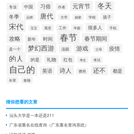
冬天
元宵节
习俗
中国
专业
作者
唐代
冬季
孩子
学校
大学
品牌
娘家
宋代
很多人
寓意
工作
年龄
手机
宝宝
春节
攻略
春节期间
时间
新年
梦幻西游
游戏
疫情
是一个
汤圆
父母
的人
的是
礼物
红包
考试
考生
自己的
还不
诗人
英语
都是
费用
长辈
食物
猜你想看的文章
汕头大学是一本还是211
广东省重名在线查询（广东重名查询系统）