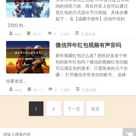
间的传统习俗，而在抖音上也可以通过
发红包的方式送出节日祝福。具体步骤
如下： 在【温暖中国年】活动中找到
【找红包...
bns
02-11
0
453
文章列表
微信拜年红包视频有声音吗
新年视频红包怎么发? 想给好友发个特
别的新年红包吗？微信的视频红包功能
可以满足你的需求。只需简单的几个步
骤： 打开微信并登录你的账号。 选择
你要发送...
wxb
02-11
0
382
文章列表
1
2
下一页
尾页
☚