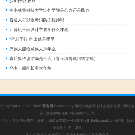
沙加传说 攻略
中南林业科技大学涉外学院是公办还是民办
普通人可以报考消防工程师吗
计算机平面设计主要学什么课程
“卒老于行”的出处是哪里
汉族人能给藏族人拜年么
青丘狐传说结局是什么（青丘狐传说阿绣结局）
乌木一般能长多大年龄
Copyright © 2012 - 2026
零售网
Powered by
网站分类目录
|
精选推荐文章
|
网站地
图
|
疑难解答
京ICP备06037565号
声明：本站内容来自互联网，如信息有错误可发邮件到f_fb#foxmail.com说明，我们
会及时纠正，谢谢
本站仅为个人兴趣爱好，不接盈利性广告及商业合作