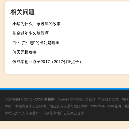
相关问题
小猪为什么回家过年的故事
基金过年多久放假啊
“平生贾生志”的出处是哪里
倚天无极攻略
低成本创业点子2017（2017创业点子）
Copyright © 2012 - 2026
零售网
Powered by
网站分类目录
|
精选推荐文章
|
网站
声明：本站内容来自互联网，如信息有错误可发邮件到f_fb#foxmail.com说明
本站仅为个人兴趣爱好，不接盈利性广告及商业合作