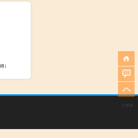
得）
小男孩