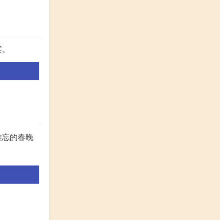
宴。
难忘的春晚