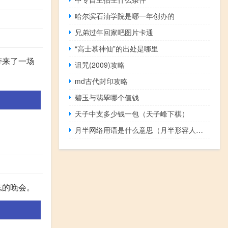
哈尔滨石油学院是哪一年创办的
兄弟过年回家吧图片卡通
“高士慕神仙”的出处是哪里
带来了一场
诅咒(2009)攻略
md古代封印攻略
碧玉与翡翠哪个值钱
天子中支多少钱一包（天子峰下棋）
月半网络用语是什么意思（月半形容人是什么意思）什么梗
。
忘的晚会。