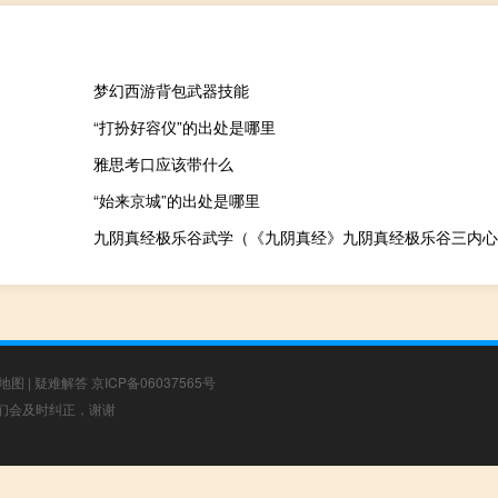
梦幻西游背包武器技能
“打扮好容仪”的出处是哪里
雅思考口应该带什么
“始来京城”的出处是哪里
九阴真经极乐谷武学（《九阴真经》九阴真经极乐谷三内心
地图
|
疑难解答
京ICP备06037565号
，我们会及时纠正，谢谢