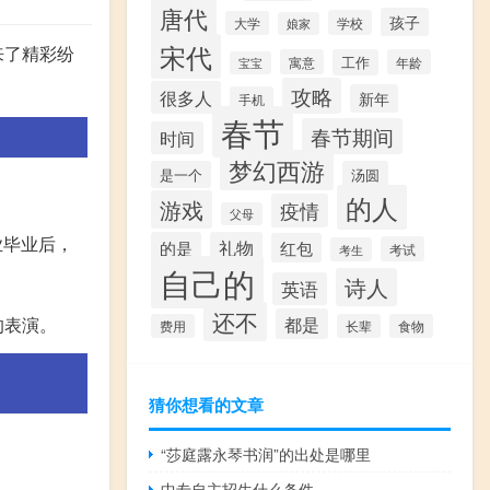
唐代
孩子
学校
大学
娘家
宋代
来了精彩纷
寓意
工作
年龄
宝宝
攻略
很多人
新年
手机
春节
春节期间
时间
梦幻西游
是一个
汤圆
的人
游戏
疫情
父母
业毕业后，
的是
礼物
红包
考试
考生
自己的
诗人
英语
还不
都是
的表演。
费用
长辈
食物
猜你想看的文章
“莎庭露永琴书润”的出处是哪里
中专自主招生什么条件