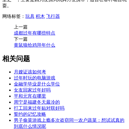
耍。
网络标签：
玩具
积木
飞行器
上一篇
成都过年有哪些特点
下一篇
黄鼠狼给鸡拜年什么
相关问题
月嫂证该如何考
过年时玩的电脑游戏
金融学毕业是什么学位
女友回家过年好吗
平和元宵在哪里
周宁是福建冬天最冷的
打工回来过年贴对联好吗
誓约的记忆攻略
男子偷菜游戏上瘾多次盗窃同一农户蔬菜：想试试真的
到底什么情况呢