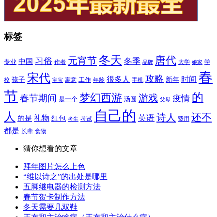
标签
冬天
唐代
元宵节
习俗
冬季
中国
专业
作者
学
大学
品牌
娘家
春
宋代
攻略
很多人
时间
新年
孩子
校
寓意
工作
年龄
手机
宝宝
节
的
梦幻西游
游戏
春节期间
疫情
是一个
汤圆
父母
自己的
人
诗人
还不
英语
的是
礼物
红包
考试
考生
费用
都是
长辈
食物
猜你想看的文章
拜年图片怎么上色
“维以诗之”的出处是哪里
五脚继电器的检测方法
春节贺卡制作方法
冬天需要几双鞋