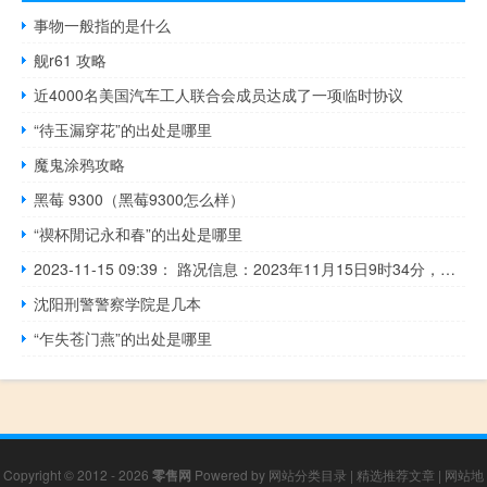
事物一般指的是什么
舰r61 攻略
近4000名美国汽车工人联合会成员达成了一项临时协议
“待玉漏穿花”的出处是哪里
魔鬼涂鸦攻略
黑莓 9300（黑莓9300怎么样）
“禊杯閒记永和春”的出处是哪里
2023-11-15 09:39： 路况信息：2023年11月15日9时34分，沪昆高速醴潭段芷钱桥收费站附近以西K1022处东往西因一辆客车故障占用应急车道，目前交警正在现场处理，途经车辆需谨慎慢行。Sa85Za ​​​
沈阳刑警警察学院是几本
“乍失苍门燕”的出处是哪里
Copyright © 2012 - 2026
零售网
Powered by
网站分类目录
|
精选推荐文章
|
网站地