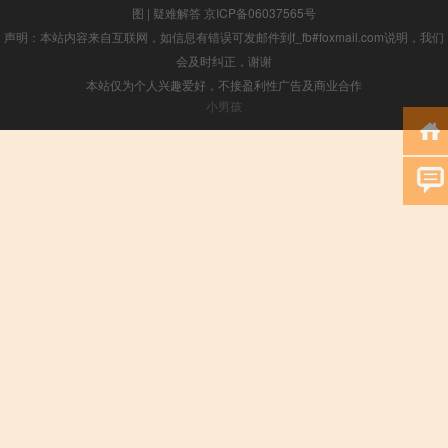
图
|
疑难解答
京ICP备06037565号
声明：本站内容来自互联网，如信息有错误可发邮件到f_fb#foxmail.com说明，我们
会及时纠正，谢谢
本站仅为个人兴趣爱好，不接盈利性广告及商业合作
小男孩