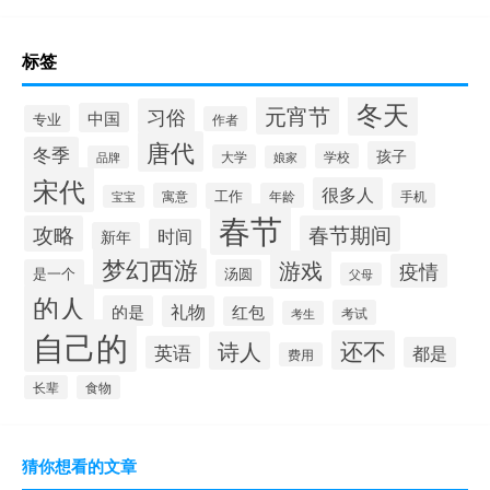
标签
冬天
元宵节
习俗
中国
专业
作者
唐代
冬季
孩子
学校
大学
品牌
娘家
宋代
很多人
寓意
工作
年龄
手机
宝宝
春节
攻略
春节期间
时间
新年
梦幻西游
游戏
疫情
是一个
汤圆
父母
的人
的是
礼物
红包
考试
考生
自己的
还不
诗人
英语
都是
费用
长辈
食物
猜你想看的文章