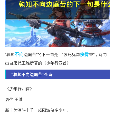
不向
侠骨
“孰知
边庭苦”的下一句是：“纵死犹闻
香”，诗句
出自唐代王维所著的《少年行四首》
“孰知不向边庭苦”全诗
《少年行四首》
唐代 王维
新丰美酒斗十千，咸阳游侠多少年。