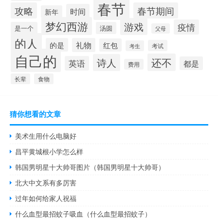
春节
攻略
春节期间
时间
新年
梦幻西游
游戏
疫情
是一个
汤圆
父母
的人
的是
礼物
红包
考试
考生
自己的
还不
诗人
英语
都是
费用
长辈
食物
猜你想看的文章
美术生用什么电脑好
昌平黄城根小学怎么样
韩国男明星十大帅哥图片（韩国男明星十大帅哥）
北大中文系有多厉害
过年如何给家人祝福
什么血型最招蚊子吸血（什么血型最招蚊子）