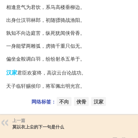
相逢意气为君饮，系马高楼垂柳边。
出身仕汉羽林郎，初随骠骑战渔阳。
孰知不向边庭苦，纵死犹闻侠骨香。
一身能擘两雕弧，虏骑千重只似无。
偏坐金鞍调白羽，纷纷射杀五单于。
汉家
君臣欢宴终，高议云台论战功。
天子临轩赐侯印，将军佩出明光宫。
网络标签：
不向
侠骨
汉家
上一篇
莫以衣上尘的下一句是什么