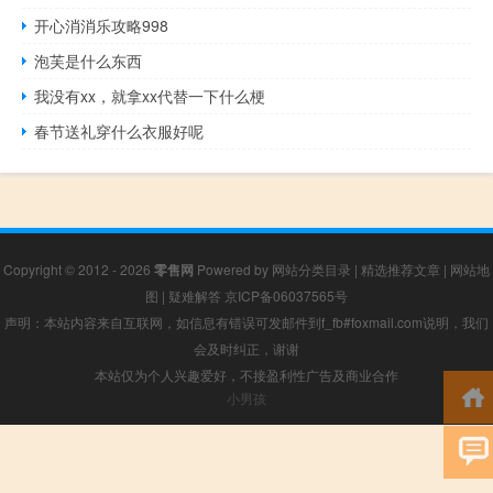
开心消消乐攻略998
泡芙是什么东西
我没有xx，就拿xx代替一下什么梗
春节送礼穿什么衣服好呢
Copyright © 2012 - 2026
零售网
Powered by
网站分类目录
|
精选推荐文章
|
网站地
图
|
疑难解答
京ICP备06037565号
声明：本站内容来自互联网，如信息有错误可发邮件到f_fb#foxmail.com说明，我们
会及时纠正，谢谢
本站仅为个人兴趣爱好，不接盈利性广告及商业合作
小男孩