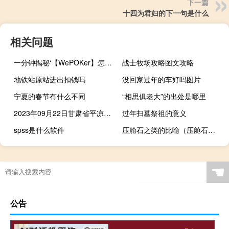
下一篇
十四为君妇的下一句是什么
相关问题
一分钟揭秘‘【WePOKer】怎么开透视作弊”其实真的有挂
战士牧场攻略图文攻略
地铁站原站进出扣钱吗
没回家过年的车好吗图片
宁夏的春节有什么不同
“相思俱老大”的出处是哪里
2023年09月22日甘肃省平凉市疫情大数据-今日/今天疫情全网搜索最新实时消息动态情况通知播报
过年扫墓祭祖的意义
spss是什么软件
压舱石之类的比喻（压舱石比喻什么）
☚
公告