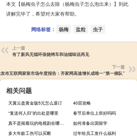
本文【杨梅虫子怎么去除（杨梅虫子怎么泡出来）】到此
讲解完毕了，希望对大家有帮助。
网络标签：
杨梅
盐粒
虫子
上一篇
有了新风无烟环保烧烤车和油烟味说再见
下一篇
达发布互联网家装市场年度报告：齐家网高速增长成唯一“第一梯队”
相关问题
天翼云盘黄金版5元怎么退订
40层攻略
“复送何人归”的出处是哪里
春节后单位上班好吗吗
真不是闹着玩的电视剧在哪拍的（真不是闹着玩的电视剧）
如何准备出国留学
多大年龄工伤可以买断
过年给员工发什么福利