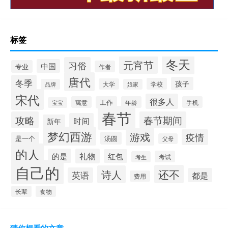
标签
冬天
元宵节
习俗
中国
专业
作者
唐代
冬季
孩子
学校
大学
品牌
娘家
宋代
很多人
寓意
工作
年龄
手机
宝宝
春节
攻略
春节期间
时间
新年
梦幻西游
游戏
疫情
是一个
汤圆
父母
的人
的是
礼物
红包
考试
考生
自己的
还不
诗人
英语
都是
费用
长辈
食物
猜你想看的文章