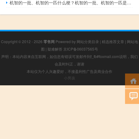
机智的一批、机智的一匹什么梗？机智的一批、机智的一匹是什么意思什么梗
Copyright © 2012 - 2026
零售网
Powered by
网站分类目录
|
精选推荐文章
|
网站地
图
|
疑难解答
京ICP备06037565号
声明：本站内容来自互联网，如信息有错误可发邮件到f_fb#foxmail.com说明，我们
会及时纠正，谢谢
本站仅为个人兴趣爱好，不接盈利性广告及商业合作
小男孩