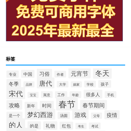
标签
冬天
元宵节
习俗
中国
专业
作者
唐代
冬季
孩子
学校
大学
品牌
娘家
宋代
很多人
寓意
工作
年龄
手机
宝宝
春节
攻略
春节期间
时间
新年
梦幻西游
游戏
疫情
是一个
汤圆
父母
的人
的是
礼物
红包
考试
考生