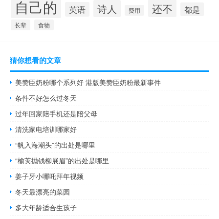
自己的
还不
诗人
英语
都是
费用
长辈
食物
猜你想看的文章
美赞臣奶粉哪个系列好 港版美赞臣奶粉最新事件
条件不好怎么过冬天
过年回家陪手机还是陪父母
清洗家电培训哪家好
“帆入海潮头”的出处是哪里
“榆荚抛钱柳展眉”的出处是哪里
姜子牙小哪吒拜年视频
冬天最漂亮的菜园
多大年龄适合生孩子