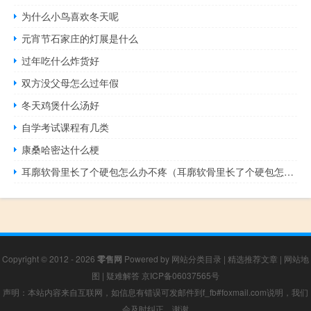
为什么小鸟喜欢冬天呢
元宵节石家庄的灯展是什么
过年吃什么炸货好
双方没父母怎么过年假
冬天鸡煲什么汤好
自学考试课程有几类
康桑哈密达什么梗
耳廓软骨里长了个硬包怎么办不疼（耳廓软骨里长了个硬包怎么办）
Copyright © 2012 - 2026
零售网
Powered by
网站分类目录
|
精选推荐文章
|
网站地
图
|
疑难解答
京ICP备06037565号
声明：本站内容来自互联网，如信息有错误可发邮件到f_fb#foxmail.com说明，我们
会及时纠正，谢谢