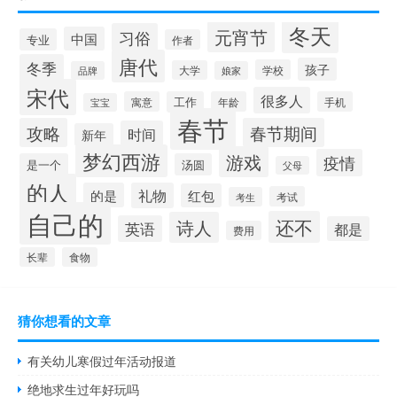
冬天
元宵节
习俗
中国
专业
作者
唐代
冬季
孩子
学校
大学
品牌
娘家
宋代
很多人
寓意
工作
年龄
手机
宝宝
春节
攻略
春节期间
时间
新年
梦幻西游
游戏
疫情
是一个
汤圆
父母
的人
的是
礼物
红包
考试
考生
自己的
还不
诗人
英语
都是
费用
长辈
食物
猜你想看的文章
有关幼儿寒假过年活动报道
绝地求生过年好玩吗