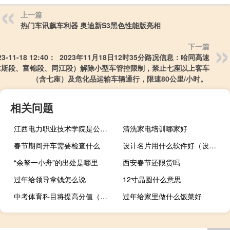
上一篇
热门车讯飙车利器 奥迪新S3黑色性能版亮相
下一篇
23-11-18 12:40： 2023年11月18日12时35分路况信息：哈同高速
木斯段、富锦段、同江段）解除小型车管控限制，禁止七座以上客车
（含七座）及危化品运输车辆通行，限速80公里/小时。 ​​​
相关问题
江西电力职业技术学院是公办还是民办
清洗家电培训哪家好
春节期间开车需要检查什么
设计名片用什么软件好（设计名片用什么软件）
“余拏一小舟”的出处是哪里
西安春节还限货吗
过年给领导拿钱怎么说
12寸晶圆什么意思
中考体育科目将提高分值（中考体育科目将提高分值）
过年给家里做什么饭菜好